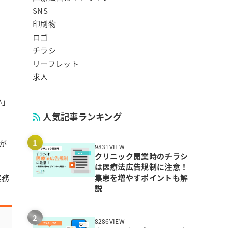
SNS
印刷物
ロゴ
チラシ
リーフレット
求人
い」
人気記事ランキング
が
9831VIEW
クリニック開業時のチラシ
は医療法広告規制に注意！
実務
集患を増やすポイントも解
説
8286VIEW