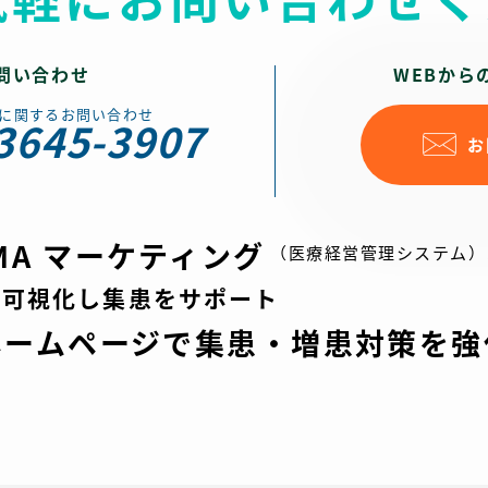
問い合わせ
WEBから
に関するお問い合わせ
3645-3907
お
SMA マーケティング
（医療経営管理システム）
を可視化し集患をサポート
ホームページで
集患・増患対策を強