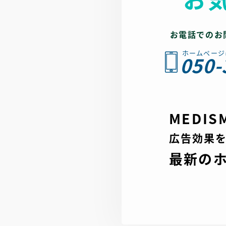
お電話でのお
ホームページ
050-
MEDI
広告効果
最新の