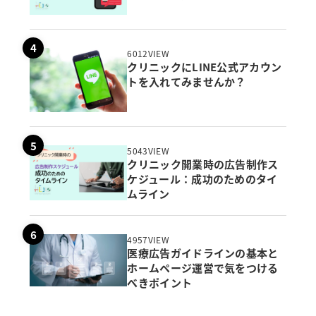
6012VIEW
クリニックにLINE公式アカウン
トを入れてみませんか？
5043VIEW
クリニック開業時の広告制作ス
ケジュール：成功のためのタイ
ムライン
4957VIEW
医療広告ガイドラインの基本と
ホームページ運営で気をつける
べきポイント