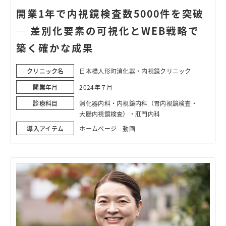
開業1年で内視鏡検査数5000件を突破
― 差別化要素の可視化とWEB戦略で
築く確かな成果
クリニック名
日本橋人形町消化器・内視鏡クリニック
開業年月
2024年７月
診療科目
消化器内科・内視鏡内科（胃内視鏡検査・
大腸内視鏡検査）・肛門内科
導入アイテム
ホームページ 動画