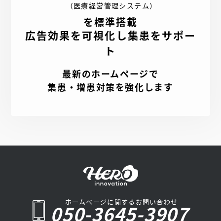
（医療経営管理システム）
を標準搭載
広告効果を可視化し集患をサポー
ト
最新のホームページで
集患・増患対策を強化します
ホームページに関するお問い合わせ
050-3645-3907