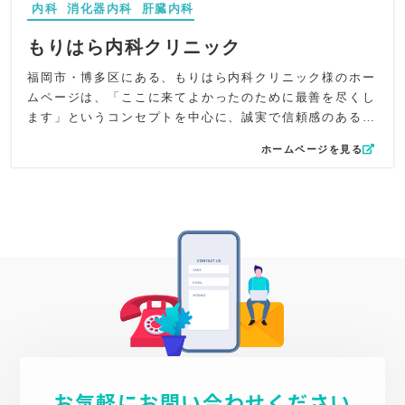
内科
消化器内科
肝臓内科
ても難しくなりすぎず、患者さまが自身の症状や病気を理
解しやすい構成に仕上げています。生活習慣病や一般内科
もりはら内科クリニック
の疾患にも幅広く対応している点がしっかり伝わるよう、
情報量と読みやすさのバランスを重視しました。
福岡市・博多区にある、もりはら内科クリニック様のホー
UI/UXでは、トップの院名横に「初診の方専用」「風邪・
ムページは、「ここに来てよかったのために最善を尽くし
胃腸炎症状」のバナーを設置し、初めての来院者が迷わず
ます」というコンセプトを中心に、誠実で信頼感のあるク
目的のページへ移動できるよう導線を最適化。24時間WEB
リニックの姿をWeb上で表現することに工夫を凝らしまし
ホームページを見る
予約の導線もわかりやすく配置し、スマートフォンでも直
た。
感的に操作できる使いやすさを追求しました。
院長先生の「もし患者さんが自分の家族だったら」という
SEOでは、「調布市」「布田駅」「国領駅」「内視鏡」
視点に基づく温かい診療姿勢を大切にし、専門性の高さと
「胃カメラ」「大腸カメラ」「腹部超音波」など専門性と
人間味を両立させた構成を意識しました。内科・肝臓内
地域性を掛け合わせたキーワードを適切に配置。メタディ
科・消化器内科としての幅広い診療領域をカバーしなが
スクリプションでは立地と専門性、安心して相談できる地
ら、地域の方々にとって身近で信頼できる医療を提供する
域のかかりつけ医としての姿勢を明確にし、検索ユーザー
クリニックであることを伝えています。
の信頼獲得につなげています。
デザイン面では、ロゴカラーの緑・黄緑・オレンジを基調
全体として、消化器内科の専門医としての確かな知識と技
に、シンプルで落ち着いた印象を演出。トップに木目調の
術、そして地域に寄り添う優しい医療姿勢がそのまま伝わ
受付を取り入れ、温かみのあるトーンで患者様が安心して
るホームページに仕上がっています。患者さまが「相談し
受診できる雰囲気を再現しました。全体的に清潔感とやさ
てよかった」と感じられるクリニック像を、丁寧な構成で
しさを兼ね備えた配色で、幅広い年代の方に親しみやすい
表現したサイトです。
お気軽にお問い合わせください
デザインに仕上げています。