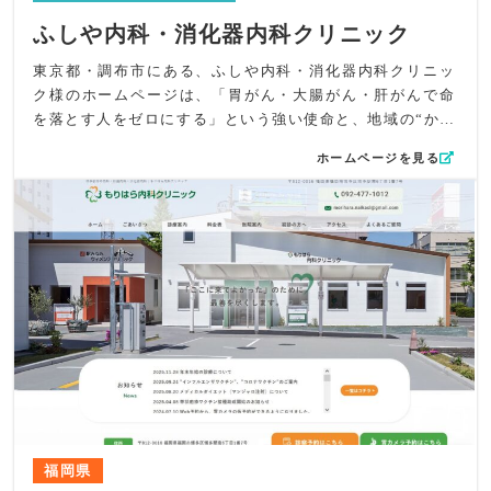
ふしや内科・消化器内科クリニック
東京都・調布市にある、ふしや内科・消化器内科クリニッ
ク様のホームページは、「胃がん・大腸がん・肝がんで命
を落とす人をゼロにする」という強い使命と、地域の“かか
りつけ医”としての温かい姿勢が自然に伝わるよう構成した
ホームページを見る
サイトです。総合内科専門医・消化器病専門医・消化器内
視鏡専門医・肝臓専門医・H.pylori感染症認定医としての
専門性を、やさしい語り口で過不足なく整理し、初めての
方でも安心して読み進められる情報設計にこだわりまし
た。
デザイン面では、視認性の高い書体を採用し、専門性の強
い分野を扱いながらも親しみやすさを損なわないよう配
慮。グローバルナビには内視鏡検査・超音波検査など重点
診療を明確に配置し、専門クリニックとしての強みが一目
で伝わるよう工夫しました。トップには院長の顔写真と院
内の様子を配置し、「怖くない・相談しやすい」イメージ
を持っていただけるデザインを採用しました。
コンテンツ面では、診療案内において消化管疾患や肝疾患
福岡県
について丁寧かつ分かりやすく解説。専門的な内容であっ