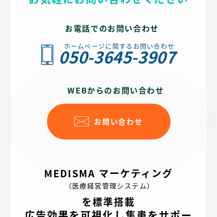
コンテンツ面では、一般内科から生活習慣病、肝臓疾患、
消化器疾患までをわかりやすく整理し、疾患啓発の視点も
お電話でのお問い合わせ
取り入れました。特に「苦痛の少ない内視鏡検査」や「専
門医による質の高い医療」など、患者様が安心して受診で
ホームページに関するお問い合わせ
きるポイントを具体的に紹介。予防医学や健康診断にも対
050-3645-3907
応している点を明示し、幅広い層の来院動機を促していま
す。
UI/UXの観点では、主要メニューを明快に配置し、スマー
WEBからのお問い合わせ
トフォンでも操作しやすい導線設計を採用。特に診療案内
やアクセス情報をシンプルに整理し、来院までの不安を軽
減できるよう工夫しました。
お問い合わせ
SEOの面では、「博多駅南」「内科」「肝臓内科」「消化
器内科」といった地域・診療キーワードを自然に組み込
み、検索エンジンでの地域認知を高めました。メタディス
クリプションに院長の理念を含めることで、クリック時に
温かみと信頼感を伝える設計としています。
MEDISMA マーケティング
全体を通じて、もりはら内科クリニック様の誠実な医療姿
（医療経営管理システム）
勢と専門的な診療体制を、デザイン・構成で丁寧に表現し
たホームページに仕上げています。
を標準搭載
広告効果を可視化し集患をサポー