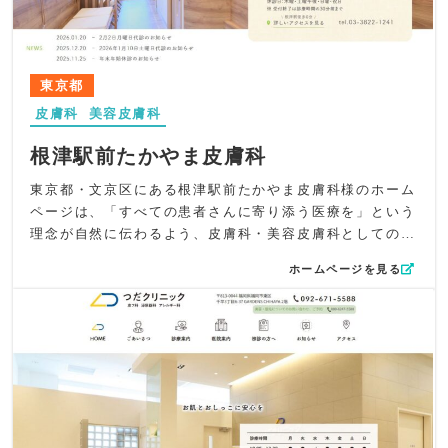
調を統一することで、清潔感の中にもやわらかさを感じら
れるデザインに仕上げました。
コンテンツ面では、トップの診療案内にソフトタッチの症
状イラストを配置し、一般皮膚科・小児皮膚科・美容皮膚
東京都
科・形成外科の診療内容がひと目で理解できるよう構成。
皮膚科
美容皮膚科
専門的な治療にも敷居を感じさせない工夫を施し、初診の
方でも迷わず読み進められる設計としました。
根津駅前たかやま皮膚科
UI/UXでは、院内外の様子を横スクロールで見せること
で、院内の雰囲気を直感的に掴める工夫を採用。さらに、
東京都・文京区にある根津駅前たかやま皮膚科様のホーム
WEB問診・順番受付・オンライン診療をサイドタグで固定
ページは、「すべての患者さんに寄り添う医療を」という
し、ユーザーが必要な手続きへすぐ移動できる利便性を確
理念が自然に伝わるよう、皮膚科・美容皮膚科としての専
保しています。スマートフォン表示でも視認性が高く、操
門性と、誰もが安心して通えるあたたかさを大切に構成し
ホームページを見る
作しやすい導線設計を徹底しました。
たサイトです。大学病院との連携や、年齢を問わず通院で
SEO対策としては、「池上」「大田区」「皮膚科」「形成
きる体制といった安心材料を過不足なく盛り込み、読み手
外科」「小児皮膚科」などの地域・診療キーワードを自然
が“ここなら相談できる”と感じられる情報設計を心がけま
に盛り込み、検索ユーザーの意図に沿った情報配置に。ア
した。
クセスの良さ（池上駅徒歩3分）や皮膚科専門医・形成外科
デザイン面では、ボタニカルな要素とナチュラルな配色を
専門医が在籍する強みをmeta情報で明確にし、地域住民に
中心に、木目の内装やベージュのテクスチャを活かすこと
見つけてもらいやすい構成としています。
で、皮膚科らしい清潔感と、訪れやすい優しさをバランス
全体として、池上コスモス皮膚科様が大切にする「地域の
良く表現。シンプルで落ち着いた世界観を全体に統一し、
皆様が安心して相談できる皮膚科・形成外科」がそのまま