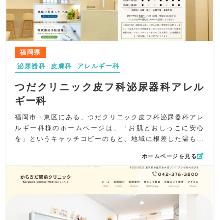
視覚的にも安心できる雰囲気づくりを徹底しました。
伝わるホームページに仕上げています。
コンテンツ面では、トップの診療案内にやさしいタッチの
イラストを配置し、皮膚科・美容皮膚科・小児皮膚科の幅
広い診療内容が直感的に理解できるよう工夫。さらに、イ
ンスタグラムへの導線をサイドタグで固定し、情報発信を
福岡県
継続的に確認しやすい設計としています。顕微鏡診断や丁
泌尿器科
皮膚科
アレルギー科
寧なスキンケア提案といった特徴も分かりやすく整理し、
専門性を保ちながら親しみやすさを意識した構成になって
つだクリニック皮フ科泌尿器科アレル
います。
ギー科
UI/UXでは、迷わず目的の情報へたどり着けるように余
白・導線を丁寧に設計。スマートフォンからの閲覧時でも
福岡市・東区にある、つだクリニック皮フ科泌尿器科アレ
視認性が高いよう、シンプルなナビゲーションと柔らかい
ルギー科様のホームページは、「お肌とおしっこに安心
色調でストレスのない閲覧体験を実現しています。初診の
を」というキャッチコピーのもと、地域に根差した温もり
方にも安心して予約・受診できるよう、視線誘導の工夫を
ある診療の姿勢を、わかりやすく伝えるデザインと構成に
随所に取り入れました。
ホームページを見る
工夫を凝らしました。
SEO対策としては、「根津駅」「文京区」「皮膚科」「美
香椎宮前駅エリアで30年以上続く地域密着の医療を継承し
容皮膚科」「小児皮膚科」など地域性と専門領域のキーワ
つつ、誰もが気軽に相談できるアットホームな雰囲気を重
ードを適切に配置。meta情報ではアクセス性（駅徒歩0
視。皮膚科・泌尿器科・アレルギー科を総合的に診療する
分）と大学病院との連携を明確に記載し、検索ユーザーが
安心感と、わかりやすい説明・丁寧な診察を大切にする姿
必要とする情報に素早くアクセスできるよう配慮していま
勢を表現しました。小さなお子さんからご高齢の方まで幅
す。