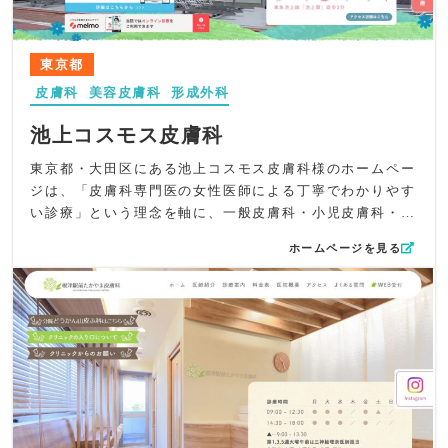
膚科・美容皮膚科としての専門性と安心感を両立した一サ
なグレーテクスチャを載せて、皮膚科としての清潔感と上
イトとなっています。
品さを両立させました。
コンテンツ面では、一般皮膚科（保険診療）と美容皮膚科
東京都
（自由診療）をしっかり分けて整理し、ユーザーが迷わず
皮膚科
美容皮膚科
形成外科
進めるよう明確な構成を採用。LINE公式アカウントや
X（旧Twitter）バナーも設置し、最新情報へアクセスしや
池上コスモス皮膚科
すい環境を整えています。
UI/UX面では、WEB予約・WEB問診・スタッフ募集をサイ
東京都・大田区にある池上コスモス皮膚科様のホームペー
ドタブで固定し、どのページからでもスムーズにアクセス
ジは、「皮膚科専門医の女性医師による丁寧でわかりやす
できる導線を確保。スマートフォン表示でも視認性と操作
い診療」という理念を軸に、一般皮膚科・小児皮膚科・美
性を最適化し、初めての方でもストレスなく必要な情報に
容皮膚科・形成外科まで幅広い診療内容を、やさしく親し
ホームページを見る
たどり着けるよう配慮しました。
みやすいトーンでまとめました。小さなお子さまからご高
SEO対策では、「静岡市」「葵区」「皮膚科」「美容皮膚
齢の方まで安心して受診できるよう、読み手が自然と不安
科」など地域性と診療内容の主要キーワードを効果的に配
を手放せるような構成にこだわりました。院長が母親とし
置。meta情報では、土曜午後診療や一般皮膚科と美容皮膚
ての視点を持つ点もやさしく伝わるよう丁寧に表現してい
科の双方に対応している点を明確にし、幅広い検索意図に
ます。
応えられる構成としています。
デザイン面では、ロゴマークにも用いられている淡いピン
全体として、まじま皮フ科クリニック様が大切にする“安心
クと水色を基調とし、丘をイメージした柔らかなビジュア
して相談できる皮膚科医療”と“美容治療も気軽に相談でき
ルを採用。親しみやすい書体を見出しに使い、皮膚科なら
る身近さ”がバランスよく伝わるホームページとして仕上げ
ではの“安心感”と“優しさ”を印象づけています。全体の色
ています。