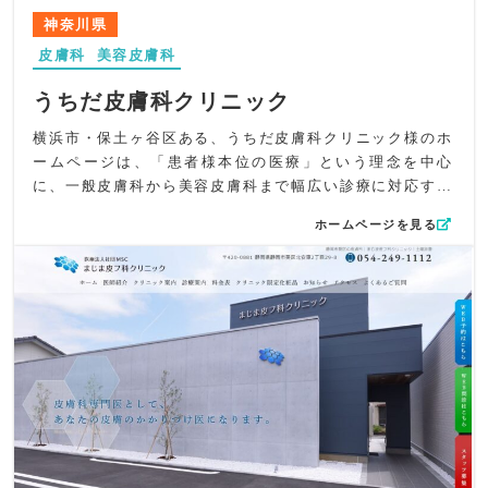
アクションやコスメ紹介など、日々のケアにつながる情報
神奈川県
を積極的に発信。さらに、料金一覧をわかりやすく掲載す
皮膚科
美容皮膚科
ることで、美容医療に慣れていない方でも安心して検討で
きる構成としました。院内で使用している製品やレーザー
うちだ皮膚科クリニック
機器についても丁寧に紹介し、“どんな治療が受けられるの
か”が明確に伝わるよう工夫しています。
横浜市・保土ヶ谷区ある、うちだ皮膚科クリニック様のホ
UI/UXでは、シンプルでストレスのない導線を重視。ペー
ームページは、「患者様本位の医療」という理念を中心
ジ構造を見やすく整理し、治療メニュー・料金・初診案内
に、一般皮膚科から美容皮膚科まで幅広い診療に対応する
などに迷わずアクセスできるよう視認性を確保しました。
専門性と、地域の方が気軽に相談できる親しみやすさの両
ホームページを見る
スマートフォンからの閲覧でも院内の雰囲気や治療内容が
立を意識して制作しました。皮膚の悩みを抱える方が迷わ
しっかり伝わるよう、レイアウトにも細やかな配慮を施し
ずアクセスでき、安心して受診につながるように、デザイ
ています。
ン・情報構成ともに丁寧に設計しています。
SEOでは、「幕張」「海浜幕張」「美容皮膚科」「レーザ
デザイン面では、ロゴに使用されている幸運の象徴「てん
ー治療」など地域名と診療内容の主要キーワードをバラン
とう虫」をアクセントに、グリーンを基調としたやさしい
スよく配置。しみ・肝斑・しわ・たるみなどの悩み別ワー
色調を採用。トップビジュアルでは、上部に主要な治療法
ドも効果的に盛り込み、検索ユーザーが求める治療に自然
をバナーとして重ね、診療の強みがひと目で伝わる構成に
とアクセスできる構成としています。女性院長による丁寧
しました。全体としてシンプルで清潔感がありながらも、
なカウンセリングという強みもmeta情報でしっかり訴求し
温かみを感じられるバランスを重視し、初めて訪れる方に
ました。
も安心感を与えられる世界観を表現しています。
全体として、Mスキンクリニック様の「結果にこだわり、
コンテンツ面では、頻度の高い皮膚疾患をトップページで