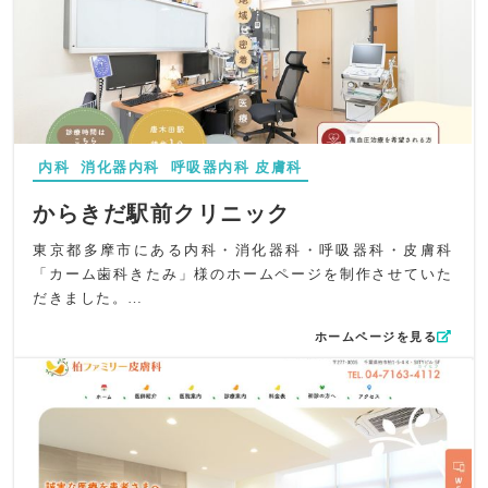
広く通えるクリニックとして、親しみと信頼が伝わる構成
全体として、根津駅前たかやま皮膚科様が大切にする“寄り
にしています。
添う皮膚科医療”と“より美しくなるための美容治療”がバラ
デザイン面では、黒文字を基調に文字の視認性を高め、明
ンスよく伝わるホームページに仕上がっています。皮膚
るい背景と豊富な写真を組み合わせて温かみのある印象を
科・美容皮膚科としての専門性と、安心して相談できる温
演出。トップページには院内外の雰囲気を伝える写真を多
かさを両立したサイトです。
く使用し、初めての方にも安心感を与えられるよう意識し
ました。トップに「地域に根差して35年」のバナーを設
内科
消化器内科
呼吸器内科
皮膚科
け、長年の実績と信頼を視覚的に伝えています。
コンテンツ面では、診療案内や特徴をビジュアル重視で配
からきだ駅前クリニック
置し、帯状疱疹ワクチン接種や診察時の留意事項など、利
東京都多摩市にある内科・消化器科・呼吸器科・皮膚科
用者にとって有益な情報をトップからすぐ確認できる設計
「カーム歯科きたみ」様のホームページを制作させていた
にしました。スキンケアや美容診療にも対応している点を
だきました。
明示し、幅広いニーズに応える構成としています。
UI/UXの観点では、内観・外観・診療風景を横スクロール
ホームページを見る
「地域に密着した医療」をホームページでしっかりと伝え
で見せることで、クリニックの雰囲気を“動き”として体感
ています。
できるよう工夫。スマートフォンでもスムーズに操作でき
茶色とベージュのカラーリングで、柔らかいホームページ
るレイアウトで、世代を問わず快適に閲覧できるデザイン
の色味を出しており、所々の丸みを入れているところでも
を実現しています。
親しみやすさや優しさを印象づけています。
SEO対策では、「福岡市東区」「千早駅」「皮膚科」「泌
尿器科」「アレルギー科」などの地域・診療キーワードを