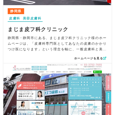
安全に、美しく」という理念を、デザイン・導線・情報す
ビジュアルとともに紹介し、自分の症状に近い情報へすぐ
べてに落とし込んだ、上質かつ親しみやすい美容皮膚科サ
にアクセスできる動線を確保。一般皮膚科・小児皮膚科・
静岡県
イトに仕上がっています。
美容皮膚科・アレルギー科のそれぞれの特徴や治療内容を
皮膚科
美容皮膚科
わかりやすくまとめ、専門性が自然に伝わる構成としてい
ます。
まじま皮フ科クリニック
UI/UXでは、WEB予約や美容診療のページへ即アクセスで
きるよう、サイドタブを固定してわかりやすく配置。院内
静岡県・静岡市にある、まじま皮フ科クリニック様のホー
の様子は横スクロールで閲覧でき、実際の雰囲気を直感的
ムページは、「皮膚科専門医としてあなたの皮膚のかかり
に理解できる工夫を取り入れています。スマートフォン閲
つけ医になります」という理念を軸に、一般皮膚科と美容
覧においても、見やすさと操作性を損なわないレイアウト
皮膚科それぞれの特長がわかりやすく伝わるよう丁寧に構
ホームページを見る
設計にこだわりました。
成しました。外用療法から内服治療、生物学的製剤まで幅
SEO対策では、「横浜市保土ヶ谷」「皮膚科専門医」「ア
広く対応する専門性と、赤ちゃんから高齢の方まで診療す
トピー」「乾癬」「美容皮膚科」など地域名と専門性の高
る敷居の低さが、利用者に自然と伝わるよう言葉選びにこ
い診療キーワードを適切に配置。生物学的製剤使用承認施
だわっています。
設であることや、光線療法・IPL（M22）などの具体的治
デザイン面では、シックでスタイリッシュな世界観を重
療メニューもmeta情報に反映し、検索ユーザーが求める情
視。瀟洒な外観やシックモダンな内装をトップの大きな写
報にすばやく届く構成を整えています。
真で表現し、上質さと落ち着きを感じられる構成としまし
全体として、うちだ皮膚科クリニック様が掲げる“患者様本
た。トップ上部の院名やグローバルナビゲーションは背景
位のやさしい皮膚科医療”を、視覚・構成・導線設計すべて
に自然となじむ“透かし”表現を使用し、洗練された透明感
にわたり丁寧に表現したホームページに仕上げました。皮
のあるデザインに仕上げています。ホワイト背景には上質