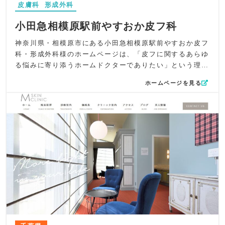
皮膚科
形成外科
らにアニメーションも控えめに取り入れ、閲覧の流れを妨
げることなく心地よい動きを演出。施術内容や診療案内は
小田急相模原駅前やすおか皮フ科
画像と文章を組み合わせ、専門的な内容でも理解しやすい
よう工夫しています。
神奈川県・相模原市にある小田急相模原駅前やすおか皮フ
UI/UXでは、サイドタブにWEB予約・診療カレンダー・
科・形成外科様のホームページは、「皮フに関するあらゆ
Instagram・YouTubeを固定表示し、どのページからでも
る悩みに寄り添うホームドクターでありたい」という理念
必要な情報へスムーズにアクセスできる導線を設計。院内
を軸に、安心感と信頼感が自然に伝わる構成を意識して制
ホームページを見る
の様子は横スクロールで紹介し、落ち着いた空間の雰囲気
作しました。来院が初めての方でも不安を抱かず読み進め
が伝わるよう視覚的な没入感を高めています。
られるよう、全体を通してやわらかく誠実なトーンでまと
SEO対策としては、「千里中央 美容皮膚科」「豊中市 形成
めています。
外科」「アートメイク 豊中」「スキンクリニック 日帰り
デザイン面では、ロゴにも使われている淡いグリーンをア
手術」など、地域名と診療科・施術名を組み合わせたキー
クセントに、木目を活かした内観の写真を取り入れ、落ち
ワードを適切に配置。一般皮膚科から美容医療まで幅広く
着きと清潔感のある世界観を形成。背景には診察室の写真
対応できる強みをメタ情報に反映し、検索ユーザーに的確
に淡いベージュマスクをかけ、優しい雰囲気を演出しまし
にアプローチできる構造としています。
た。「皮フのホームドクター」というコンセプトが視覚的
全体として、一般皮膚科・美容皮膚科・形成外科としての
にも感じられるよう、穏やかなトーンで統一しています。
専門性と、女性が安心して相談できる美容クリニックらし
コンテンツ面では、トップに設けた「こんな症状ありませ
い上品さを、デザイン・構成・導線のすべてで丁寧に表現
んか？」のセクションをカラフルに構成し、患者さんが自
したホームページに仕上がっています。
分に関係する症状をすぐ見つけられるよう工夫。さらに
「検査・治療法から探す」では、カーソルを合わせると写