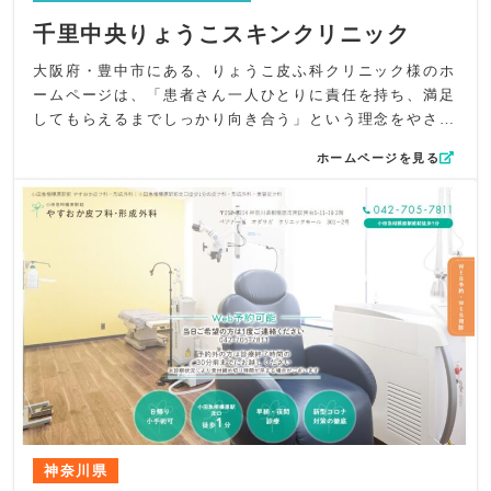
千里中央りょうこスキンクリニック
大阪府・豊中市にある、りょうこ皮ふ科クリニック様のホ
ームページは、「患者さん一人ひとりに責任を持ち、満足
してもらえるまでしっかり向き合う」という理念をやさし
く丁寧に伝えることを重視し、美容外科・美容皮膚科・形
ホームページを見る
成外科・一般皮膚科・メディカルエステ・アートメイクま
で幅広く対応する総合スキンクリニックとしての魅力を最
大限に引き出す構成にこだわりました。悩みを気軽に相談
できる“女性が安心して通える美容と皮膚の専門クリニッ
ク”としての雰囲気をデザイン全体に溶け込ませています。
デザイン面では、ロゴに使用されている淡い色彩を基調と
し、柔らかく清潔感のあるトーンで統一。トップのメイン
ビジュアルではサイドに草花のイラストを添え、華やかさ
と上品さを両立した美容ブティックのような世界観を演出
しました。女性らしい繊細さを感じられる配色とレイアウ
トで、初めて訪れる方の不安をやわらげる優しい印象づく
りを大切にしています。
コンテンツ面では、訴求項目をトップビジュアル上に重ね
神奈川県
ることで、クリニックの強みがひと目で伝わる構成に。さ