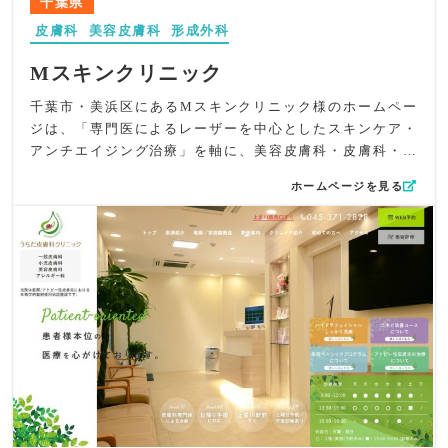
千葉県
真が切り替わる仕掛けを採用し、視覚的な理解を深める構
皮膚科
美容皮膚科
形成外科
成としました。美容皮膚科の案内もイラストを用いてわか
りやすく遷移できる作りにしています。
Mスキンクリニック
UI/UX面では、必要な情報へ迷わずアクセスできるよう、
Instagram・Facebookのバナーを含む導線を整理。院内の
千葉市・美浜区にあるMスキンクリニック様のホームペー
雰囲気を伝える写真配置にも配慮し、読みやすくシンプル
ジは、「専門医によるレーザーを中心としたスキンケア・
な構成を実現しました。
アンチエイジング治療」を軸に、美容皮膚科・皮膚科・形
SEO対策としては、「小田急相模原」「皮フ科」「形成外
成外科としての高い専門性と、心を込めた寄り添いの姿勢
ホームページを見る
科」など地域名×診療科キーワードを自然に盛り込み、トッ
が伝わるよう丁寧に構成しました。肌が美しくなることで
プページのテキストとメタ情報の両方で最適化。幅広い年
前向きになれる——その思いをデザインにも文章にも織り
齢層qの患者に届きやすい構成にしています。
込み、患者様の気持ちに寄り添う世界観を表現していま
全体として、小田急相模原駅前やすおか皮フ科・形成外科
す。
様の“親しみやすく、皮フの悩みを気軽に相談できるクリニ
デザイン面では、手書き風の筆記体メッセージをアクセン
ック”という姿勢が、やさしいデザインと丁寧な文章でしっ
トに、ブティックのような洗練された内観を大きく見せる
かり伝わるホームページに仕上がりました。
構成を採用。柔らかな照明とナチュラルモダンな空間を活
かし、「美容医療＝特別でありながらも気負わず通える場
所」という印象を視覚的に演出しました。優しいトーンを
基調にしつつ、治療効果へのこだわりが自然と感じられる
スタイリッシュさも大切にしています。
コンテンツ面では、インスタグラムでのニュートリション