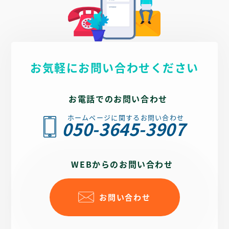
一般皮膚科や美容皮膚科だけではなく、小児皮膚科を打ち
出しているため、アクセスページにも道順を写真付きで案
内しており、通いやすいクリニックを表現する構成となっ
ています。
お気軽にお問い合わせください
構成として、特徴などで共感を得られるようなコンテンツ
を配置し、詳細ページに誘導しています。
詳細ページでも症状を詳細に記載しており、症状での検索
お電話でのお問い合わせ
にも対応し、自分がどの病気なのかが理解できるように配
慮し、イラストも活用することで、理解しやすいページ制
ホームページに関するお問い合わせ
作を行っております。
050-3645-3907
また、GoogleのSEO対策を行えるよう、ブログ機能を加え
スマートフォン対応、来院につながるWEB予約や電話ボタ
WEBからのお問い合わせ
ンでの動線を作り、ホームページに求められる機能を含
め、MPクラウドでアクセス解析や来院エリア分析できるよ
う、制作させていただきました。
お問い合わせ
患者様の悩み・気持ちに寄り添うホームページを作いたし
ました。