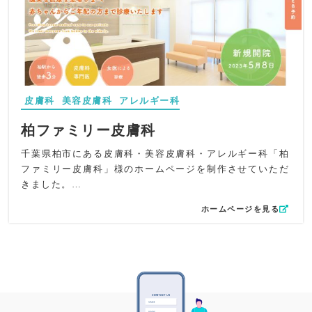
構成としては、地域の方にしっかりと情報を届けられるよ
自然に配置し、検索エンジンでの地域認知を強化しまし
うに設計しています。
た。メタディスクリプションにはクリニックの丁寧な診療
受診方法や発熱の症状がある場合の案内、胃カメラ・大腸
方針を反映し、温かく信頼できる印象を与える設計として
カメラの検査など、情報をしっかり入れており、見る人が
います。
疑問に思うことをしっかり解消できるホームページにしま
全体を通して、長年にわたり地域医療を支えてきた信頼感
した。
と、現代的で清潔感のある印象を両立させた、皮フ科・泌
尿器科・アレルギー科クリニックにふさわしいホームペー
皮膚科
美容皮膚科
アレルギー科
GoogleのSEO対策を行えるよう、ブログ機能を加えスマー
ジに仕上げています。
トフォン対応、来院につながるWEB予約や電話ボタンでの
柏ファミリー皮膚科
動線を作り、ホームページに求められる機能を含め、MPク
千葉県柏市にある皮膚科・美容皮膚科・アレルギー科「柏
ラウドでアクセス解析や来院エリア分析できるよう、制作
ファミリー皮膚科」様のホームページを制作させていただ
させていただきました。
きました。
穏やかで和む雰囲気がホームページで伝わるように制作い
ホームページを見る
明るい色使いとロゴの鳥で可愛らしさを表現しています。
たしました。
各グローバルメニューの上にもカラフルなアイコンを設置
し、赤やオレンジの暖色と柔らかい緑がバランスよく使わ
れており、とっつきやすい印象を与えています。
イラストを多用しすぎないことで、見てほしいコンテンツ
をしっかりと視線誘導ができています。