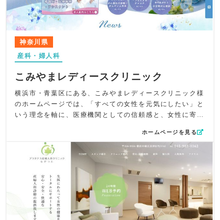
を基調とした明るい院内の写真を多用し、実際に訪れた際
の安心を感じられるようにしています。トップページには
「守る」ことをテーマにしたイラストを大きく配置し、患
者様の心に寄り添うクリニックの理念を視覚的に表現しま
神奈川県
した。
産科・婦人科
コンテンツ面では、トップページの「当院の特徴」で大き
めの写真を活用し、視覚的な訴求を重視。診療案内にはや
こみやまレディースクリニック
さしいタッチのイラストを用い、月経や更年期といったセ
ンシティブな内容も抵抗なく読める工夫をしています。情
横浜市・青葉区にある、こみやまレディースクリニック様
報の階層を整理し、目的の診療ページへスムーズに誘導で
のホームページでは、「すべての女性を元気にしたい」と
きる構成としました。
いう理念を軸に、医療機関としての信頼感と、女性に寄り
UI/UXの観点では、院内の雰囲気を横スクロール写真で紹
添う温かさの両立を徹底的に追求しました。30年以上にわ
ホームページを見る
介し、来院前に安心感を与える設計を採用。サイドタブに
たり女性医療に携わってきた経験を背景に、単なる情報提
はWEB予約・LINE・Instagramを常時表示し、どのデバイ
供サイトではなく、「不安を和らげ、受診の一歩を後押し
スからでも簡単にアクセスできるようにしています。特に
する場」としての設計を目指しました。
スマートフォンでの操作性を意識し、直感的な導線設計を
花や水彩タッチの淡いブルーを基調に、やさしく華やかな
実現しています。
印象を演出。写真素材も実物の花を使用し、「作り物では
SEO面では、「福岡市城南区鳥飼」「別府駅」「婦人科」
ない自然な美しさ」で信頼感と清潔感を表現しました。視
「レディースクリニック」などの地域・診療キーワードを
覚的トーンはシックでありながらもやわらかく、更年期、
自然に配置し、検索結果での上位表示を意識した構成に。
生理、婦人科がん、避妊などデリケートなテーマにも抵抗
メタ情報には「日帰り手術対応」「安心・安全・親しみや