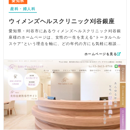
愛知県
自然と伝わる構成に。一般不妊治療、婦人科疾患、更年期
産科・婦人科
相談といった幅広い診療内容も整理し、あらゆる年代の女
性が自分に関わる情報にたどり着きやすく工夫していま
ウィメンズヘルスクリニック刈谷銀座
す。
UI/UX面では、無駄を排したシンプルでストレスのない導
愛知県・刈谷市にあるウィメンズヘルスクリニック刈谷銀
線を徹底。清潔感のあるレイアウトと視認性の高いタイポ
座様のホームページは、女性の一生を支える“トータルヘル
グラフィにより、初めての方でも迷わず必要な情報にアク
スケア”という理念を軸に、どの年代の方にも気軽に相談し
セスできるよう設計しました。高級感のある静かなデザイ
ていただける温かさと、専門医療としての信頼性が両立す
ホームページを見る
ンテイストと、温かみのあるメッセージ性のバランスを丁
るよう丁寧に設計しました。婦人科・女性ヘルスケア・不
寧に調整しています。
妊相談といった幅広いニーズに対応するクリニックとし
SEO対策では、「静岡市」「駿河区」「産婦人科」「婦人
て、“安心して相談できる場所”であることを第一に構成し
科」などの主要キーワードを自然に盛り込み、地域の女性
ています。
が安心して通えるクリニックを探す際に見つけやすい構成
デザイン面では、大理石調の落ち着いた内観や柔らかい光
に最適化しました。院内のサポート体制や出産前後のケア
を取り込んだ写真を中心に、ロゴカラーにも使われている
といった特徴もmeta情報に盛り込み、検索ニーズに応える
グレーや淡い藤色を基調としたシックでモダンな世界観を
工夫を施しています。
構築しました。女性が抱えるデリケートなお悩みでも安心
全体として、たむらウィメンズクリニック様が目指す“すべ
してページを読み進められるよう、余白を活かした明るい
ての年代の女性を支える産婦人科”という姿勢を、デザイ
レイアウトにしています。
ン・文章・導線のすべてで表現したホームページとなって
コンテンツ面では、婦人科診療、女性ヘルスケア、避妊相
います。
談、不妊治療など、診療内容を細分化して丁寧に解説。ラ