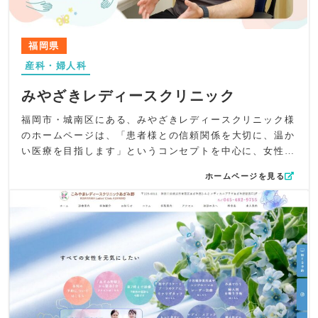
にまとめています。
コンテンツ面では、病院らしさを取り除き“カフェのような
居心地の良い空間”を意識した紹介構成に。妊婦健診（4D
福岡県
エコー）や女性医師による診療といった強みも丁寧に整理
産科・婦人科
し、思春期から更年期、そして次世代まで続く女性の一生
を支えるという理念が自然に伝わるよう工夫しています。
みやざきレディースクリニック
UI/UXでは、初めての方でも迷わず目的の情報にたどり着
けるよう、診療内容・アクセス・予約導線をシンプルに配
福岡市・城南区にある、みやざきレディースクリニック様
置。余白を活かした静かな画面設計で、閲覧時のストレス
のホームページは、「患者様との信頼関係を大切に、温か
を軽減し、ゆったりと情報を読み進められるよう配慮して
い医療を目指します」というコンセプトを中心に、女性が
います。
安心して受診できる柔らかく上品なデザインと構成に工夫
ホームページを見る
SEO対策としては、「木更津市」「産科」「婦人科」「女
を凝らしました。
性医師」「妊婦健診」などの地域名×診療科キーワードを
女性のライフステージごとに異なるお悩み（月経痛・月経
meta情報やサイト本文に適切に配置。安心・安全の医療提
不順・更年期障害・不妊治療・子宮脱など）に寄り添う姿
供というクリニックの方針を明確に打ち出しつつ、検索ユ
勢を丁寧に表現。初めて婦人科を受診する方でも緊張せず
ーザーが必要な情報にスムーズにアクセスできる構造を整
に相談できるよう、「優しさ」「清潔感」「信頼感」を軸
えました。
に構成しました。地域に根ざした温かな医療の姿勢が自然
全体を通して、清見台レディースクリニック様が掲げる“女
に伝わるトーンを意識しています。
性の一生と未来を支える医療”が優しく丁寧に伝わる、あた
デザイン面では、淡いピンクとブルーを基調にした柔らか
たかさと専門性を兼ね備えたホームページに仕上がってい
い配色で、女性らしいやさしさと清潔感を演出。ホワイト
ます。