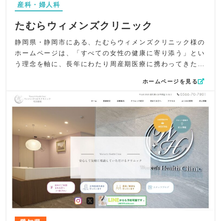
産科・婦人科
取れるよう配慮。余計な装飾を避け、知識としてしっかり
理解される構成に仕上げました。
たむらウィメンズクリニック
UI/UXでは、院内紹介を横スクロールで見られる仕組みに
し、視覚的な没入感と回遊性を向上。さらにInstagramをト
静岡県・静岡市にある、たむらウィメンズクリニック様の
ップ上部に配置し、リアルタイムでの情報が届く開かれた
ホームページは、「すべての女性の健康に寄り添う」とい
クリニック像を強調しています。
う理念を軸に、長年にわたり周産期医療に携わってきた院
SEO対策としては、「住之江区 婦人科」「住之江公園駅 妊
長先生の想いを丁寧に伝える構成で制作しました。妊娠・
ホームページを見る
婦健診」「更年期障害」「子宮がん検診」など地域名×診療
出産・婦人科診療・更年期など、女性の一生に寄り添うク
キーワードを最適に配置。思春期から老年期まで幅広い女
リニックとして、安心感と上質さが自然に伝わるようトー
性の悩みに寄り添う診療体制と、女性医師による診察とい
ンを整えています。
う大きな強みをメタ情報に反映し、検索ユーザーの意図に
デザイン面では、外観と青空を大きく配置した清々しいト
合致する内容としました。
ップビジュアルを採用し、来院前から“安心して通える場
全体として、婦人科・産科としての専門性と、女性に寄り
所”という印象を与える構成に。院内はシックで落ち着いた
添う温かさを、デザイン・構成・導線すべてで丁寧に表現
色調の待合室やモダンな診察室を紹介し、産婦人科として
したホームページとなっています。
の信頼性と洗練された空気感を表現しています。淡いブラ
ウンやグレーを基調とした配色により、エレガントでスタ
イリッシュな世界観に統一。囲み罫や余白を活かし、上質
なカタログのような印象を目指しました。
コンテンツ面では、対談企画を導入し、院長先生が大切に
している診療ポリシーや“母児の安全を最優先する姿勢”が