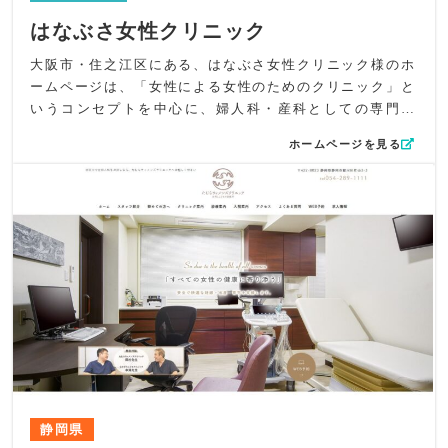
はなぶさ女性クリニック
大阪市・住之江区にある、はなぶさ女性クリニック様のホ
ームページは、「女性による女性のためのクリニック」と
いうコンセプトを中心に、婦人科・産科としての専門性
と、女性が安心して相談できる優しい世界観を両立させる
ホームページを見る
構成にこだわりました。最新エコーを用いたゆったりとし
た妊婦健診、子宮筋腫・子宮内膜症への適切な検査と治
療、月経・ホルモン変化に伴う多様な悩みに寄り添う診療
方針が自然に伝わるよう、言葉選びからコンテンツ構成ま
で丁寧に設計しています。
デザインでは、ロゴに使用されている藤色を基調とし、品
のある花のイラストを随所に配置。和テイストを感じさせ
る上品で落ち着いたトーンに統一し、女性のこころが静か
に整う空間を演出しました。トップビジュアルには明るい
待合室や診察室、医療機器などの写真を大きく掲載し、初
めて受診する方でも安心できる雰囲気を視覚的に伝えてい
ます。
コンテンツ面では、疾患啓発ページで文章主体の読みもの
静岡県
スタイルを採用し、正確で信頼できる医療情報として受け