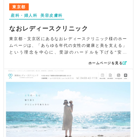
イフステージごとに起こりやすい女性特有の変化や悩みに
東京都
寄り添いながら、「いまの治療」と「未来の予防」の両面
産科・婦人科
美容皮膚科
から女性を支えるクリニックであることを明確に打ち出し
ています。
なおレディースクリニック
UI/UXでは、知りたい情報にすぐ届くシンプルで直感的な
導線を採用。Instagram、X、LINEなどのSNSアイコンをわ
東京都・文京区にあるなおレディースクリニック様のホー
かりやすく配置し、日々の情報発信やオンラインでのアク
ムページは、「あらゆる年代の女性の健康と美を支える」
セス性も向上させています。
という理念を中心に、受診のハードルを下げる“安心
SEO対策としては、「刈谷市」「婦人科」「産科」「女性
感”と、上質で落ち着いた“エレガントな世界観”を丁寧に形
ホームページを見る
ヘルスケア」などの地域×診療キーワードを適切に配置し、
にした構成でまとめました。婦人科に対して不安を抱えや
meta情報にも“女性のトータルケア”という特徴を明確に記
すい方でも気軽に読み進められるよう、全体を通して柔ら
載。地域の女性が求める情報にスムーズに到達できるよう
かく寄り添うトーンを大切にしています。
最適化しました。
デザイン面では、木目を生かした受付や内装を大きく取り
全体として、ウィメンズヘルスクリニック刈谷銀座様の“女
入れることで、クリニックの温もりと安心感を視覚的に表
性の一生に寄り添う医療”という想いが、落ち着いたデザイ
現。藤色をアクセントとした配色は、レディースクリニッ
ンと読みやすい構成を通じてしっかり伝わるホームページ
クらしい品の良さと落ち着きを演出しています。トップビ
に仕上がっています。
ジュアルには院内の上質な空気感をそのまま伝える写真を
採用し、美容皮膚科専門サイトへの導線も自然に配置しま
した。
コンテンツ面では、診療内容を丁寧かつわかりやすく紹介