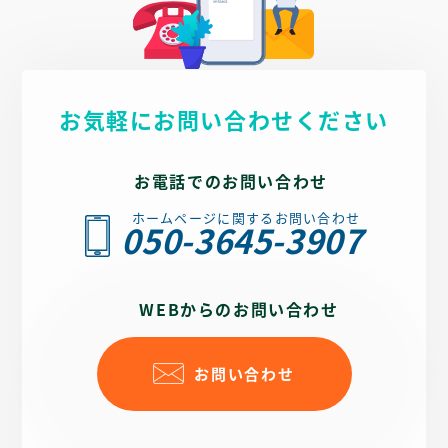
となっております。
情報を整理したトップページで、見る人がホームページ内
で知りたいことを見つけられるようなわかりやすいデザイ
ン構成を意識して制作しています。
例えば、「産科」と「婦人科」の診療内容を分け、詳細な
お気軽にお問い合わせください
内容を表示しています。しかし、情報を詰め込みすぎない
ことで、見やすい・わかりやすいを実現し、見る人が気に
なる内容について下層ページを見てもらうように誘導して
お電話でのお問い合わせ
います。
ホームページに関するお問い合わせ
クリニック側でもお知らせ更新やアナリティクス解析が可
050-3645-3907
能なようにMPクラウドを導入しております。
SEO面においても、スマホ対応や最適なコーディングを行
っており、調べる人が「症状名」で検索してもSEOで上が
WEBからのお問い合わせ
ってくるように、下層ページを診療内容ごとに充実させて
います。
お問い合わせ
産科・婦人科のクリニックとして、安心・安全・快適さが
伝わるようなホームページを制作いたしました。