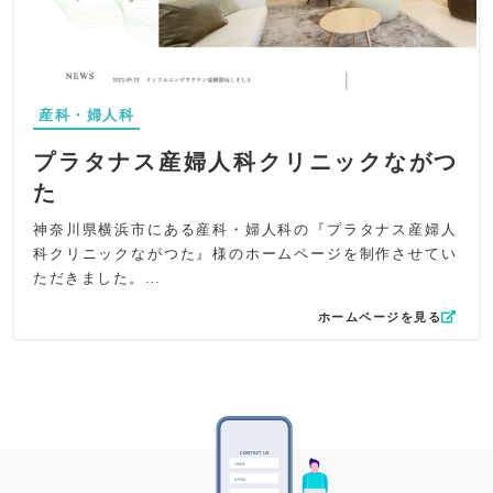
なく触れられる配慮を重視しています。
すい婦人科」といった特徴を盛り込み、クリック率向上を
コンテンツ面では、「女性医師の産婦人科」としての安心
狙います。
感を前面に出しつつ、更年期障害・生理不順・おりものの
全体を通して、女性が安心して通える地域のかかりつけ婦
悩み・GSM・レーザー治療・骨盤臓器脱・日帰り手術・レ
人科としての信頼感と、洗練されたデザインによる上質な
ディースドックといった幅広いテーマをわかりやすく整
産科・婦人科
印象を両立したホームページに仕上げています。
理。トップページの花のビジュアルに浮かぶように特徴を
配置することで、感覚的にも「寄り添い」「癒し」を感じ
プラタナス産婦人科クリニックながつ
られる構成にしました。
た
UI設計では、初めての方でも迷わず受診までたどり着ける
導線設計と、スマートフォンでの閲覧快適性にも細心の注
神奈川県横浜市にある産科・婦人科の『プラタナス産婦人
意を払っています。
科クリニックながつた』様のホームページを制作させてい
SEO面ではタイトルとディスクリプションには、「青葉
ただきました。
区」「あざみ野駅」「女性医師の産婦人科」といった地域
ホームページを見る
性と検索意図を明確に反映。「婦人科」「女性医師」「産
産科・婦人科のホームページでは、特に妊婦さんが安心
婦人科」などの関連キーワードを自然に織り込みつつ、診
感・信頼感を感じさせることが重要で、デザインと構成、
療内容・アクセス・診療時間・駐車場完備など、ユーザー
コンテンツにおいて不安を感じさせない内容となっており
が検索時に重視する要素をすべて網羅しました。
ます。
全体を通して、「医療情報×安心感×美しさ」の調和を意識
したサイト構成とし、訪れた女性が“ここなら相談してみよ
その中で、ホームページの中にインスタグラムの投稿を表
う”と感じられるデザイン・構成・言葉選びにこだわりまし
示していることも、クリニックのリアルがより伝わる工夫
た。