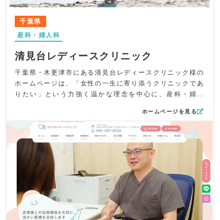
し、「苦痛に配慮した診察」「リラックスできる環境づく
り」など、女性にとっての安心材料が端的に伝わるよう構
千葉県
成。LINEやInstagramアイコンもトップでわかりやすく配
産科・婦人科
置し、日常的な情報発信にもスムーズにアクセスできるよ
う工夫しました。
清見台レディースクリニック
UI/UX面では、ナビゲーションをすっきりとまとめ、読み
進めやすいレイアウトに。各サービスや婦人科ならではの
千葉県・木更津市にある清見台レディースクリニック様の
診療項目をバナーで視覚的に整理し、初めて訪れる方でも
ホームページは、「女性の一生に寄り添うクリニックであ
迷わず目的の情報にたどり着ける設計としています。
りたい」という力強く温かな理念を中心に、産科・婦人
SEO対策としては、「文京区春日」「婦人科」「産科」
科・血管外科・女性内科・フットケア外来といった幅広い
ホームページを見る
「美容皮膚科」といった地域名×診療科キーワードを適切に
診療を安心して受けられるよう構成されたサイトとして制
配置。妊婦健診や不妊外来など主要施術名も盛り込み、検
作しました。女性特有の悩みを気軽に相談できる場所であ
索ユーザーのニーズにまっすぐ届く構造を意識しました。
ることを第一に、心のハードルを下げるやさしい世界観づ
総じて、なおレディースクリニック様が掲げる“女性の一生
くりを心がけています。
に寄り添う医療”を、やさしく上質なデザインとわかりやす
デザイン面では、木更津の海岸に佇む母と子の印象的なビ
い情報設計で表現したホームページに仕上がっています。
ジュアルをトップ全面に配置し、「寄り添う医療」という
メッセージを視覚的に表現。ロゴマークにも使われている
スカイブルーをアクセントに、モノトーンを基調としたシ
ンプルで清潔感のある配色としました。医療機関でありな
がら、硬さを感じさせず安心感と希望を抱かせるデザイン