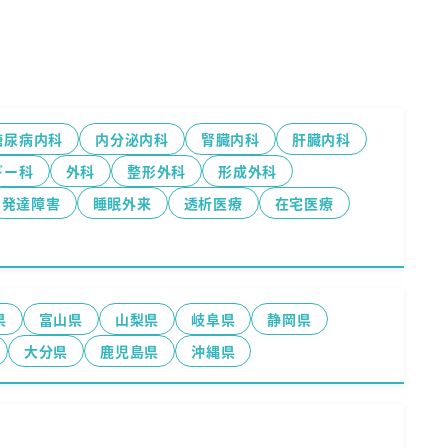
糖尿病内科
内分泌内科
腎臓内科
肝臓内科
ギー科
外科
整形外科
形成外科
発達障害
睡眠外来
透析医療
在宅医療
県
富山県
山梨県
岐阜県
静岡県
大分県
鹿児島県
沖縄県