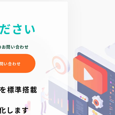
の悩みがすぐに見つかり、見たいページに辿り着
形成外科様の“親しみやすく、皮フの悩みを気軽
けるように設計しております。
に相談できるクリニック”という姿勢が、やさし
いデザインと丁寧な文章でしっかり伝わるホーム
ださい
また、GoogleのSEO対策を行えるよう、ブログ
ページに仕上がりました。
機能を加えスマートフォン対応、来院につながる
WEB予約や電話ボタンでの動線を作り、ホーム
ページに求められる機能を含め、MPクラウドで
のお問い合わせ
アクセス解析や来院エリア分析できるよう、制作
させていただきました。
問い合わせ
皮膚科・美容皮膚科・形成外科のお肌に関わる領
域を診察するからこそ、情報の整理とわかりやす
さを第一に考えホームページを制作いたしまし
を標準搭載
た。
化します