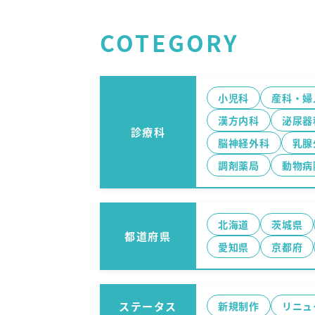
COTEGORY
小児科
産科・婦
漢方内科
泌尿器
診療科
脳神経外科
乳腺
調剤薬局
動物病
北海道
茨城県
都道府県
愛知県
京都府
ステータス
新規制作
リニュ