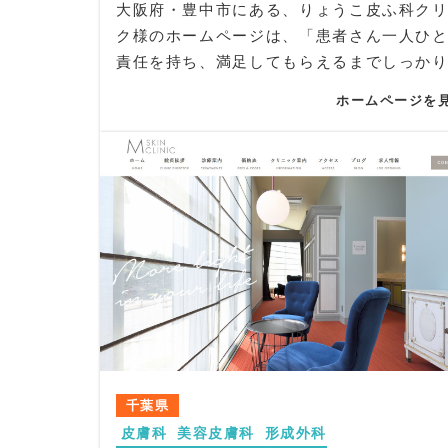
大阪府・豊中市にある、りょうこ皮ふ科ク
ク様のホームページは、「患者さん一人ひ
責任を持ち、満足してもらえるまでしっか
合う」という理念をやさしく丁寧に伝える
ホームページを
重視し、美容外科・美容皮膚科・形成外科
皮膚科・メディカルエステ・アートメイク
広く対応する総合スキンクリニックとして
を最大限に引き出す構成にこだわりました
を気軽に相談できる“女性が安心して通え
と皮膚の専門クリニック”としての雰囲気
イン全体に溶け込ませています。
デザイン面では、ロゴに使用されている淡
を基調とし、柔らかく清潔感のあるトーン
一。トップのメインビジュアルではサイド
のイラストを添え、華やかさと上品さを両
美容ブティックのような世界観を演出しま
千葉県
女性らしい繊細さを感じられる配色とレイ
皮膚科
美容皮膚科
形成外科