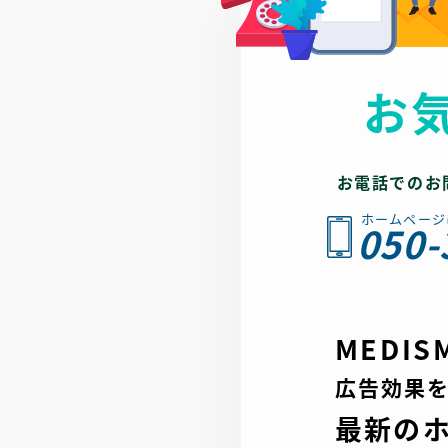
れるスタイリッシュさも大切にしています。
療科・施術名を組み合わせたキーワードを
コンテンツ面では、インスタグラムでのニ
配置。一般皮膚科から美容医療まで幅広く
リションアクションやコスメ紹介など、日
きる強みをメタ情報に反映し、検索ユーザ
お
アにつながる情報を積極的に発信。さらに
確にアプローチできる構造としています。
一覧をわかりやすく掲載することで、美容
全体として、一般皮膚科・美容皮膚科・形
慣れていない方でも安心して検討できる構
としての専門性と、女性が安心して相談で
ました。院内で使用している製品やレーザ
お電話でのお
容クリニックらしい上品さを、デザイン・
についても丁寧に紹介し、“どんな治療が
導線のすべてで丁寧に表現したホームペー
ホームページ
050-
れるのか”が明確に伝わるよう工夫していま
上がっています。
UI/UXでは、シンプルでストレスのない導
視。ページ構造を見やすく整理し、治療メ
ー・料金・初診案内などに迷わずアクセス
よう視認性を確保しました。スマートフォ
MEDI
の閲覧でも院内の雰囲気や治療内容がしっ
広告効果
わるよう、レイアウトにも細やかな配慮を
います。
最新の
SEOでは、「幕張」「海浜幕張」「美容皮