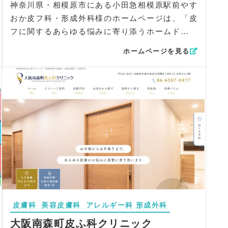
神奈川県・相模原市にある小田急相模原駅前やす
おか皮フ科・形成外科様のホームページは、「皮
フに関するあらゆる悩みに寄り添うホームドクタ
ーでありたい」という理念を軸に、安心感と信頼
ホームページを見る
感が自然に伝わる構成を意識して制作しました。
来院が初めての方でも不安を抱かず読み進められ
るよう、全体を通してやわらかく誠実なトーンで
まとめています。
デザイン面では、ロゴにも使われている淡いグリ
ーンをアクセントに、木目を活かした内観の写真
を取り入れ、落ち着きと清潔感のある世界観を形
成。背景には診察室の写真に淡いベージュマスク
をかけ、優しい雰囲気を演出しました。「皮フの
ホームドクター」というコンセプトが視覚的にも
感じられるよう、穏やかなトーンで統一していま
す。
皮膚科
美容皮膚科
アレルギー科
形成外科
コンテンツ面では、トップに設けた「こんな症状
大阪南森町皮ふ科クリニック