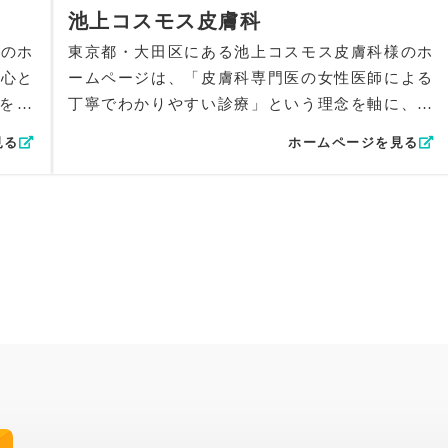
しい印
保しています。ロゴは文字とモチーフが一体化し
池上コスモス皮膚科
た味わい深い仕上がりで、全体のデザイン性を引
様のホ
東京都・大田区にある池上コスモス皮膚科様のホ
ュアル
き締めています。
中心と
ームページは、「皮膚科専門医の女性医師による
と目で
コンテンツ面では、「きれいに治るケガ治療」
を軸
丁寧でわかりやすい診療」という理念を軸に、一
えめに
「眼瞼下垂」「しみ・しわ治療」など専門性が伝
の高い
般皮膚科・小児皮膚科・美容皮膚科・形成外科ま
地よい
わる情報整理を徹底し、専門医ならではの安心感
見る
ホームページを見る
わるよ
で幅広い診療内容を、やさしく親しみやすいトー
文章を
を強調。また、院内外の雰囲気を横スクロールで
とで前
ンでまとめました。小さなお子さまからご高齢の
いよう
見られる構造にし、動きのある体験を提供してい
文章に
方まで安心して受診できるよう、読み手が自然と
ます。
界観を
不安を手放せるような構成にこだわりました。院
療カレ
UI/UXの観点では、サイドタブでWEB予約を常
長が母親としての視点を持つ点もやさしく伝わる
し、ど
に表示し、行動導線を最短化。主要情報へ迷わず
ージを
よう丁寧に表現しています。
アクセ
アクセスできる構造を意識しました。
れた内
デザイン面では、ロゴマークにも用いられている
ロール
SEOでは、「各務原市 形成外科」「美容外科」
明とナ
淡いピンクと水色を基調とし、丘をイメージした
るよう
「美容皮膚科」を主要キーワードに据え、トップ
療＝特
柔らかなビジュアルを採用。親しみやすい書体を
のタイトルやディスクリプションに適切に配置。
いう印
見出しに使い、皮膚科ならではの“安心感”と“優
膚科」
専門性・地域性・診療内容の三点が検索意図に合
を基調
しさ”を印象づけています。全体の色調を統一す
」「ス
致するよう最適化しています。
感じら
ることで、清潔感の中にもやわらかさを感じられ
名と診
全体として、形成外科としての専門性、温かさ、