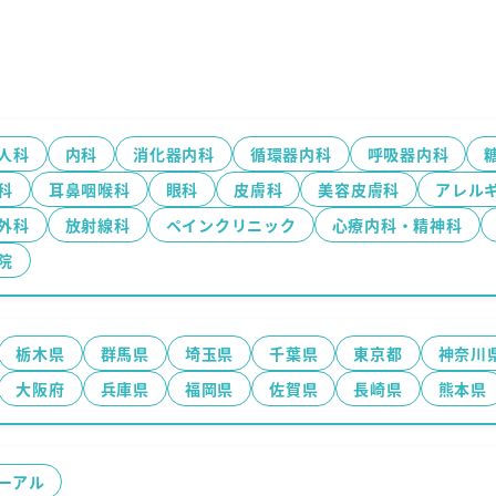
人科
内科
消化器内科
循環器内科
呼吸器内科
科
耳鼻咽喉科
眼科
皮膚科
美容皮膚科
アレル
外科
放射線科
ペインクリニック
心療内科・精神科
院
栃木県
群馬県
埼玉県
千葉県
東京都
神奈川
大阪府
兵庫県
福岡県
佐賀県
長崎県
熊本県
ーアル