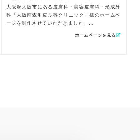
ありませんか？」のセクションをカラフルに構成
大阪府大阪市にある皮膚科・美容皮膚科・形成外
し、患者さんが自分に関係する症状をすぐ見つけ
科「大阪南森町皮ふ科クリニック」様のホームペ
られるよう工夫。さらに「検査・治療法から探
ージを制作させていただきました。
す」では、カーソルを合わせると写真が切り替わ
る仕掛けを採用し、視覚的な理解を深める構成と
ホームページを見る
黄色とネイビーを使ったホームページデザインで
しました。美容皮膚科の案内もイラストを用いて
すが、「綺麗・清潔」に尖りすぎないよう丸みの
わかりやすく遷移できる作りにしています。
あるフォントを使っています。細めでのフォント
UI/UX面では、必要な情報へ迷わずアクセスでき
のため、ドシッとした印象を与えず、綺麗さを保
るよう、Instagram・Facebookのバナーを含む導
ったまま、親しみやすさや優しさを表現していま
線を整理。院内の雰囲気を伝える写真配置にも配
す。
慮し、読みやすくシンプルな構成を実現しまし
た。
オリジナルコンテンツとして、「お悩みから探
SEO対策としては、「小田急相模原」「皮フ科」
す」と「施術から探す」のナビゲーションとトッ
「形成外科」など地域名×診療科キーワードを自
プページにコンテンツを入れています。お肌の悩
然に盛り込み、トップページのテキストとメタ情
みは女性のみならず男性でも多いことから、原因
報の両方で最適化。幅広い年齢層qの患者に届き
や治療法についての検索が今後も多くなることを
やすい構成にしています。
考慮し、ナビゲーションをよりよくして、見る人
全体として、小田急相模原駅前やすおか皮フ科・