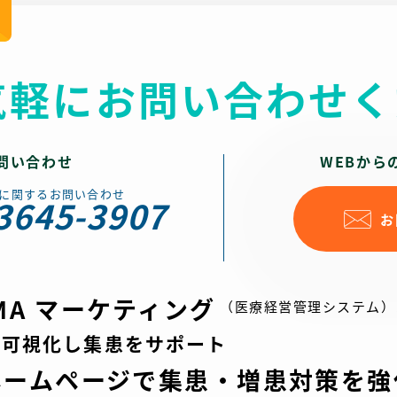
るデザインに仕上げました。
適切に
地域貢献の姿勢を調和させ、患者様が安心して相
ュート
コンテンツ面では、トップの診療案内にソフトタ
対応で
談できるクリニック像を丁寧に表現したホームペ
々のケ
ッチの症状イラストを配置し、一般皮膚科・小児
ーに的
ージです。
気軽にお問い合わせく
、料金
皮膚科・美容皮膚科・形成外科の診療内容がひと
医療に
目で理解できるよう構成。専門的な治療にも敷居
成外科
成とし
を感じさせない工夫を施し、初診の方でも迷わず
きる美
ー機器
読み進められる設計としました。
問い合わせ
WEBから
構成・
受けら
UI/UXでは、院内外の様子を横スクロールで見せ
ジに仕
に関するお問い合わせ
3645-3907
す。
ることで、院内の雰囲気を直感的に掴める工夫を
お
線を重
採用。さらに、WEB問診・順番受付・オンライ
ニュ
ン診療をサイドタグで固定し、ユーザーが必要な
できる
手続きへすぐ移動できる利便性を確保していま
ンから
す。スマートフォン表示でも視認性が高く、操作
SMA マーケティング
（医療経営管理システム）
かり伝
しやすい導線設計を徹底しました。
を可視化し集患をサポート
施して
SEO対策としては、「池上」「大田区」「皮膚
科」「形成外科」「小児皮膚科」などの地域・診
ホームページで
集患・増患対策を強
膚科」
療キーワードを自然に盛り込み、検索ユーザーの