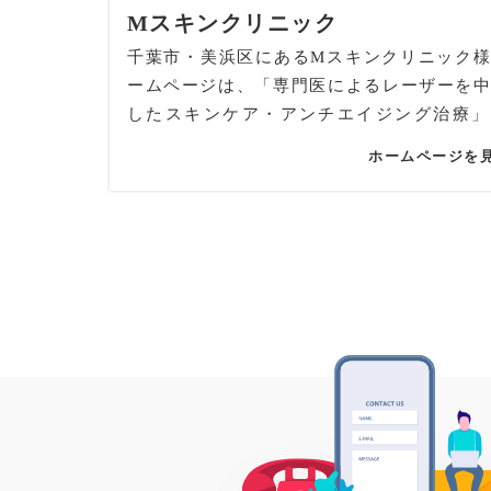
で、初めて訪れる方の不安をやわらげる優
Mスキンクリニック
象づくりを大切にしています。
千葉市・美浜区にあるMスキンクリニック
コンテンツ面では、訴求項目をトップビジ
ームページは、「専門医によるレーザーを
上に重ねることで、クリニックの強みがひ
したスキンケア・アンチエイジング治療」
伝わる構成に。さらにアニメーションも控
に、美容皮膚科・皮膚科・形成外科として
取り入れ、閲覧の流れを妨げることなく心
ホームページを
専門性と、心を込めた寄り添いの姿勢が伝
動きを演出。施術内容や診療案内は画像と
う丁寧に構成しました。肌が美しくなるこ
組み合わせ、専門的な内容でも理解しやす
向きになれる——その思いをデザインにも
工夫しています。
も織り込み、患者様の気持ちに寄り添う世
UI/UXでは、サイドタブにWEB予約・診
表現しています。
ンダー・Instagram・YouTubeを固定表示
デザイン面では、手書き風の筆記体メッセ
のページからでも必要な情報へスムーズに
アクセントに、ブティックのような洗練さ
スできる導線を設計。院内の様子は横スク
観を大きく見せる構成を採用。柔らかな照
で紹介し、落ち着いた空間の雰囲気が伝わ
チュラルモダンな空間を活かし、「美容医
視覚的な没入感を高めています。
別でありながらも気負わず通える場所」と
SEO対策としては、「千里中央 美容皮
象を視覚的に演出しました。優しいトーン
「豊中市 形成外科」「アートメイク 豊中
にしつつ、治療効果へのこだわりが自然と
キンクリニック 日帰り手術」など、地域