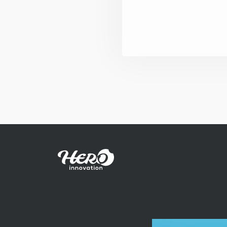
「レーザー治療」など地域名と診療内容の
ーワードをバランスよく配置。しみ・肝斑
わ・たるみなどの悩み別ワードも効果的に
み、検索ユーザーが求める治療に自然とア
できる構成としています。女性院長による
カウンセリングという強みもmeta情報でし
訴求しました。
全体として、Mスキンクリニック様の「結
だわり、安全に、美しく」という理念を、
ン・導線・情報すべてに落とし込んだ、上
親しみやすい美容皮膚科サイトに仕上がっ
す。