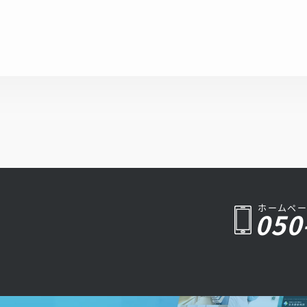
主要キ
意図に沿った情報配置に。アクセスの良さ（池上
・し
駅徒歩3分）や皮膚科専門医・形成外科専門医が
盛り込
在籍する強みをmeta情報で明確にし、地域住民に
クセス
見つけてもらいやすい構成としています。
丁寧な
全体として、池上コスモス皮膚科様が大切にする
っかり
「地域の皆様が安心して相談できる皮膚科・形成
外科」がそのまま伝わるホームページに仕上げて
果にこ
います。
デザイ
質かつ
ていま
ホームペー
050