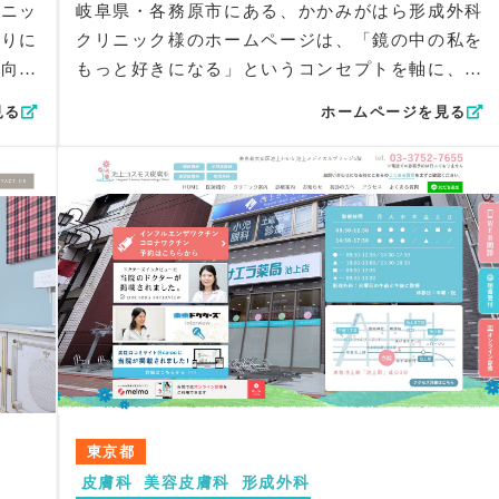
リニッ
岐阜県・各務原市にある、かかみがはら形成外科
とりに
クリニック様のホームページは、「鏡の中の私を
り向き
もっと好きになる」というコンセプトを軸に、形
ことを
成外科専門院としての品格と親しみやすさを両立
見る
ホームページを見る
・一般
させることにこだわりました。院長先生の地元で
まで幅
の開院という温かい背景を踏まえ、形成外科・美
の魅力
容外科・美容皮膚科が日常に寄り添う身近な医療
。悩み
であることを自然に伝える構成を意識していま
る美容
す。
をデザ
デザイン面では、サイト左側にグローバルナビを
固定し、落ち着きのある石材風テクスチャを背景
い色彩
に採用。トップにはライトアップされた外観写真
で統
を配置し、“光をともすクリニック”という象徴的
に草花
な世界観を演出しました。特徴紹介には吹き出し
立した
を用いてユニークさをプラスし、診療内容では木
した。
目テクスチャと温かみのあるイラストで視認性と
東京都
アウト
柔らかさを両立。ブルー基調の背景で清潔感も担
皮膚科
美容皮膚科
形成外科