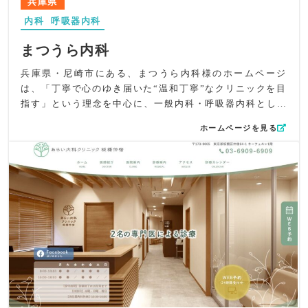
兵庫県
難しい方やご家族にも利用イメージが湧く構成としまし
内科
呼吸器内科
た。診療案内はイメージ写真を併用し、症状・受診先・対
応内容を短時間で理解できるよう整理しています。
まつうら内科
UI/UXの観点では、初診の方が迷わない導線設計を基本
に、理念→診療内容→在宅医療へと自然に理解が深まる情
兵庫県・尼崎市にある、まつうら内科様のホームページ
報設計を行いました。スマートフォン閲覧を前提に、要点
は、「丁寧で心のゆき届いた“温和丁寧”なクリニックを目
の見出し化とスクロール負荷の軽減にも配慮しています。
指す」という理念を中心に、一般内科・呼吸器内科として
SEO対策では「長崎市築町 内科」「呼吸器内科」といった
の専門性と、やさしく寄り添う雰囲気がまっすぐ伝わる構
ホームページを見る
地域×診療科目キーワードを軸に、タイトル・ディスクリプ
成となるよう制作しました。医師として長年培ってきた知
ション・本文を最適化しました。
識や経験を地域へ還元したいという院長の想いを、言葉だ
全体として、内科としての守備範囲の広さと、呼吸器内
けでなくデザインやページ構成全体から感じ取れるよう細
科・在宅医療の強みを、やさしい世界観で包み込みなが
部まで丁寧に表現しています。
ら“病のパートナー”としての信頼を積み上げるホームペー
デザインでは、ロゴに使われている淡い桃色を基調とし、
ジに仕上げています。
やわらかさと安心感が自然と伝わる色調に統一。受付、診
療風景、治療室などの写真を大きく配置し、初診の方でも
院内の雰囲気がつかみやすい構成にしました。トップの特
徴紹介では、視覚的に伝わりやすいビジュアルとイラスト
を用いて、受診のきっかけとなる症状をわかりやすく整理
しています。
コンテンツ面では、文章とイメージ画像を組み合わせ、一