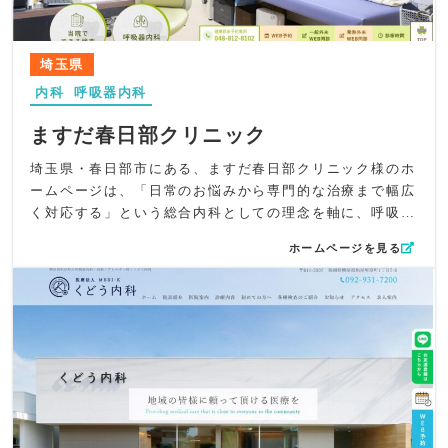
吸器内科の知識をわかりやすく整理し、とくに“咳”を中心
に診療の流れや考え方を紹介。ピクトグラムアイコンを用
いて診療内容を視覚的に理解しやすくし、専門的な内容で
埼玉県
も迷わず目的の情報にたどり着けるよう工夫しました。
内科
呼吸器内科
UI/UX設計では、サイドタブに「WEB予約」を常時固定
し、受診へのハードルを下げる導線を強化。ページ全体は
ますだ春日部クリニック
シンプルで直感的に操作しやすい設計とし、必要な情報が
ストレスなく取得できるよう動線を最適化しています。
埼玉県・春日部市にある、ますだ春日部クリニック様のホ
SEO対策としては、「磯子区」「杉田駅」「内科」「呼吸
ームページは、「日常のお悩みから専門的な治療まで幅広
器内科」「咳」など地域名×診療科キーワードを適切に配
く対応する」という総合内科としての理念を軸に、呼吸器
置。検索エンジン向けにも、咳に特化した専門クリニック
専門医としての強みと、地域のかかりつけ医としての安心
ホームページを見る
である強みが伝わるようメタ情報を最適化しました。
感を両立する構成で制作しました。急性疾患から慢性疾
全体を通して、いそご内科・呼吸器内科様の“深い知識と技
患、生活習慣病、そして呼吸器疾患まで幅広く診療するク
術、慈しみの心で患者様に笑顔を”という理念を、デザイン
リニックの特徴が自然と伝わるよう、視覚面・情報設計の
と情報構成の両面から丁寧に表現したホームページとなっ
両方に丁寧に工夫を施しています。
ています。
デザイン面では、ロゴの三つ葉をベースに、柔らかいグリ
ーンを基調とした落ち着きある世界観を統一。木漏れ日の
差し込む明るい待合室や清潔感ある診療室の写真をトップ
に配置し、“安心して通えるクリニック”という印象を強く
演出しています。背景には方眼紙風のテクスチャを用い、