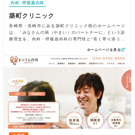
内科
呼吸器内科
感的に理解できる構成としています。専門性を押し出しな
がらも、初診の方やご高齢の方にも読みやすい表現を心が
築町クリニック
けました。
UI/UXの観点では、全ページ共通のサイドタブに「WEB予
長崎県・長崎市にある築町クリニック様のホームページ
約はこちら」を配置し、受診行動へ迷わず進める導線を確
は、「みなさんの病（やまい）のパートナーに」という診
保しています。モノトーンで統一したInstagram導線によ
療理念を、内科・呼吸器内科の専門性と“長く寄り添う医
り、情報過多にならず落ち着いた印象を維持しました。
療”の温度感の両面から伝えることにこだわって設計しまし
ホームページを見る
SEO対策では「いのうえファミリークリニック」「那珂川
た。完治を目指す急性期の病気から、慢性疾患の継続支
市 片縄 内科・循環器内科」を軸に、地域名と診療科目を
援、予防で避けられる病気までを一つのストーリーとして
明確化したタイトル・ディスクリプションを設計していま
整理し、患者様が「ここなら相談できる」と感じられる言
す。
葉選びと情報配置を徹底しています。呼吸器疾患を得意分
全体として、一般内科、循環器内科、糖尿病・内分泌内
野とする背景も、専門性の押し出しに偏らず、安心感につ
科、呼吸器内科を包括する“ファミリークリニック”とし
ながる説明として丁寧に表現しました。
て、専門性とやさしさを両立させたホームページに仕上げ
デザイン面では、絵本のような世界観で長崎市の街並みや
ています。
自然をやさしく描写し、淡い色調で不安を和らげるトーン
に統一しました。医療サイトにありがちな硬さを抑えつ
つ、視認性の高い文字設計で必要情報が確実に届くバラン
スを意識しています。
コンテンツ面では、在宅医療の価値が直感的に伝わるよう
「車でご自宅へ向かう」動きのある演出を採用し、通院が