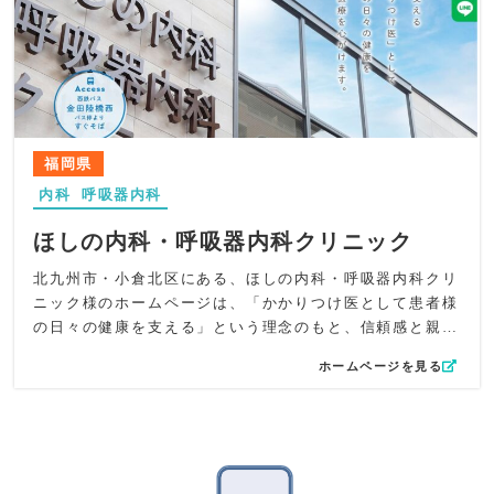
し、地域の皆様に最新医療への信頼感を伝える構成にしま
した。内科・呼吸器内科として、専門性と安心感がやさし
した。患者様が安心して通える「家族のようなクリニッ
く届く構成に仕上げています。
ク」という温かい印象を大切にしています。
デザイン面では、ロゴカラーのオレンジと黄緑を基調に、
やさしく明るい配色で全体を統一。木のぬくもりを感じる
内観写真を効果的に配置し、温かみと安らぎのある雰囲気
を演出しました。シンプルで見やすいレイアウトと余白設
福岡県
計により、幅広い年代の患者様にも親しみやすいデザイン
内科
呼吸器内科
に仕上げています。
コンテンツ面では、Instagramとの連動により、日々の診療
ほしの内科・呼吸器内科クリニック
風景やお知らせを発信。患者様がクリニックの日常に触れ
られるようにすることで、安心感と信頼感を高めていま
北九州市・小倉北区にある、ほしの内科・呼吸器内科クリ
す。また、診療内容ごとにページを整理し、初めて訪れる
ニック様のホームページは、「かかりつけ医として患者様
方にも理解しやすい構成を意識しました。
の日々の健康を支える」という理念のもと、信頼感と親し
UI/UXの観点では、トップページから診療内容やアクセス
みやすさを両立したデザイン・構成を目指しました。呼吸
ホームページを見る
情報へスムーズに移動できる導線を設計。スマートフォン
器内科の専門性をしっかりと伝えつつ、地域の方が安心し
でも快適に閲覧できるように最適化し、視認性と操作性の
て通えるクリニックであることを視覚的にもわかりやすく
両立を実現しています。予約やお問い合わせへの導線もわ
表現しています。
かりやすく配置し、利便性を高めています。
デザイン面では、ロゴに「肺」と「星」を組み合わせたモ
SEO面では、「豊橋市」「内科」「消化器内科」「内視鏡
チーフを採用し、呼吸と希望を象徴。全体をやわらかなス
検査」「健診」などの地域・診療キーワードを自然に組み