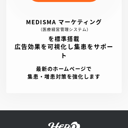
自然に組み込み、検索ユーザーの多様な来院動機に対応。
タイトルやメタディスクリプションには「金田陸橋西バス
停前」「肺がんCT検診外来」などアクセス性と専門性を盛
MEDISMA マーケティング
り込みました。
（医療経営管理システム）
全体を通して、呼吸器内科の専門性と地域医療の温かさを
調和させ、患者様が“ここなら安心して相談できる”と感じ
を標準搭載
られるホームページに仕上げました。
広告効果を可視化し集患をサポー
ト
最新のホームページで
集患・増患対策を強化します