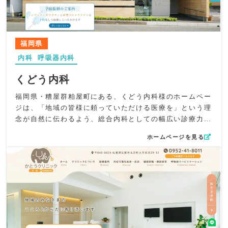
親しみやすさと清潔感をバランス良く表現。診療案内には
ピクトグラム風イラストを採用し、症状や診療内容が直感
的に理解できる工夫を取り入れました。
コンテンツ面では、「病名」「症状」「目的」から探せる
福岡県
タブ構成を採用し、幅広い診療内容でも迷わず目的のペー
内科
呼吸器内科
ジへ辿り着けるよう配慮。総合内科・呼吸器内科としての
専門性をわかりやすく伝える文章構成で、患者さんが安心
くどう内科
して受診を決められるよう意識しています。
UI/UXでは、「LINE」「WEB予約」「WEB問診」「診療
福岡県・糟屋群粕屋町にある、くどう内科様のホームペー
時間」を常時固定タブとして表示し、どのページからでも
ジは、「地域の皆様に頼っていただける医療を」という理
スムーズに行動につながる導線を確保。健康診断専用ダイ
念が自然に伝わるよう、総合内科としての幅広い診療力と
ヤルもわかりやすく配置し、必要な情報へ迷いなくアクセ
呼吸器内科の専門性をわかりやすく整理した構成としてい
ホームページを見る
スできる利便性の高い設計としました。グロナビでは各項
ます。院長が地元で培ってきた経験や想いを過不足なく紹
目のタイトルを視認性高く表記し、幅広いコンテンツを整
介し、急病から慢性疾患まで幅広く診る安心感と、呼吸器
理された印象でまとめています。
疾患に強いクリニックであることをシンプルに伝える内容
SEOでは、「春日部市」「呼吸器内科」「内科」「アレル
にまとめました。
ギー科」「生活習慣病」など、地域名と診療内容を組み合
デザイン面では、清潔感ある外観と温もりのある内観写真
わせた重要キーワードを適切に配置。喘息、肺炎、禁煙外
を効果的に配置し、スカイブルーを基調としたやさしいト
来、胃腸炎、高血圧や糖尿病といった検索ニーズの高い語
ーンで爽やかさと安心感を演出。呼吸器内科に力を入れて
句も盛り込み、専門性と地域密着型の医療機関であること
いるクリニックとして、低線量CTを用いた肺がん検診の導
を正確に伝える構成としました。