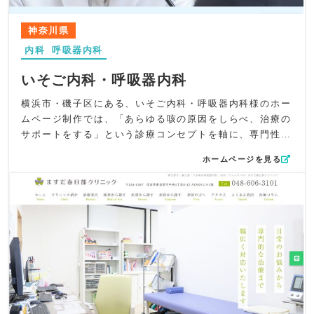
とに色やイラストを変化させ、視覚的な理解を助けつつ印
象にも残る工夫を施しています。
神奈川県
コンテンツ面では、文章と写真・イラストを組み合わせ、
内科
呼吸器内科
疾患解説や診療内容が直感的に理解できる構造に。専門的
になりすぎず、しかし医学的根拠を感じられる“ちょうどよ
いそご内科・呼吸器内科
い情報量”を心がけました。
UI/UXでは、シンプルでスムーズな操作性を徹底し、回遊
横浜市・磯子区にある、いそご内科・呼吸器内科様のホー
しやすいメニュー構成とわかりやすい導線でユーザーのス
ムページ制作では、「あらゆる咳の原因をしらべ、治療の
トレスを最小限に抑えています。
サポートをする」という診療コンセプトを軸に、専門性と
SEO対策としては、「板橋区 内科」「呼吸器内科」「アレ
親しみやすさが自然に伝わる構成づくりにこだわりまし
ホームページを見る
ルギー科」「消化器内科」など地域名＋診療科キーワード
た。特に“咳の診療に強いクリニック”という強みを、デザ
を中心にタイトル・ディスクリプションを最適化。院名・
イン・導線・コピーすべてで一貫して表現しています。
駅名・仲宿エリアなどローカル要素も強化し、検索ユーザ
デザイン面では、ロゴに使用されている淡いブルーをアク
ーの意図に自然とマッチする設計としました。
セントに置き、清潔感と信頼感を両立させた配色設計を採
全体として、呼吸器内科・アレルギー科・消化器内科とし
用。受付・待合の開放感ある写真をトップに配置し、初診
ての確かな専門性を、やさしいデザインとスムーズな使い
の方でも安心して受診できる雰囲気を重視しました。ま
心地で包み込み、地域の皆様が相談しやすい信頼感あるク
た、院長先生の診療シーンを丁寧に扱い、「やさしく話を
リニック像を表現したホームページです。
聞いてくれるクリニック」という印象が自然に伝わるよう
構成しています。
コンテンツ制作においては、総合内科・アレルギー科・呼