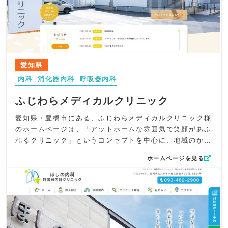
体のトーンを整えました。院内外の様子は横スクロールで
への貢献姿勢を示すことで、E-E-A-Tの強化にもつなげて
見せる構成とし、訪問者がストレスを与えず自然な視線移
います。
動ができるようUXを最適化しています。視覚的に“やさし
全体を通して、くどう内科様が掲げる「人を診る医療」と
さ”と“誠実さ”が伝わるようバランスを整えました。
「地元を想う気持ち」がそのまま伝わり、総合内科・呼吸
また、 グローバルナビにカーソルを合わせると、対応疾
器内科としての専門性と親しみやすさが調和したホームペ
患・症状が大きく展開される仕組みにより、ユーザーは目
愛知県
ージに仕上がっています。地域の皆さまにとって長く頼れ
的の情報へ最短距離で到達できます。特に内科・呼吸器内
る存在となるよう、やさしく誠実な世界観を大切に構築し
内科
消化器内科
呼吸器内科
科の専門性を必要とする患者さまが迷わない導線設計を意
たサイトです。
識しました。また、スマートフォン閲覧時でも視認性と操
ふじわらメディカルクリニック
作性が損なわれないよう、アイコン配置や余白設計を最適
化し、心地よく利用できるよう配慮しています。
愛知県・豊橋市にある、ふじわらメディカルクリニック様
SEO面では 「内科」「生活習慣病」「呼吸器」といった主
のホームページは、「アットホームな雰囲気で笑顔があふ
要キーワードを自然に織り込みつつ、地域名（佐賀市本庄
れるクリニック」というコンセプトを中心に、地域のかか
町・佐賀駅周辺）との関連性を強化。トップページ冒頭に
りつけ医としての親しみやすさと、内科・消化器内科とし
ホームページを見る
はクリニックの専門性を端的に示すテキストを配置し、検
ての専門性を両立させるデザインと構成に工夫を凝らしま
索結果でのクリック率向上を狙いました。また、専門医と
した。
しての信頼性をテキスト構造で明確化し、専門性・権威
内科全般から消化器疾患、内視鏡検査、健診、認知症外
性・信頼性も強化しています。
来、呼吸器・アレルギー外来まで幅広く対応できる診療体
全体を通じて、かとうクリニック様が大切にされている
制をわかりやすく整理。特に内視鏡検査の進歩によって外
「地域医療への貢献」や「呼吸器内科専門医としての想
科手術を行わずに治療できるケースが増えている点を強調
い」が、自然と伝わるホームページになるよう心を配りま