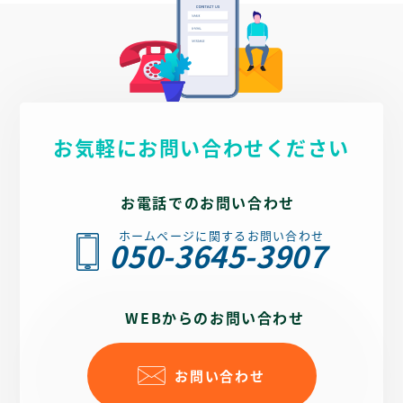
カイブルーでまとめ、清潔感と開放感を演出しました。吹
込み、ふじわらメディカルクリニック｜豊橋市平川本町の
き抜け構造の木目を活かした待合室や、ゆったりと座れる
内科・消化器内科、のメタ情報を最適化。地域密着型の医
チェアなど、実際の院内の温もりが伝わる写真を多く使用
療機関として検索上でも信頼性を高めています。
し、サイト全体で「安心できる空間」を表現しました。グ
全体を通して、地域に根ざした温もりのある医療と確かな
ローバルナビゲーションには内容に合わせたイラストを添
専門性を、デザイン・構成・言葉づかいのすべてで調和さ
え、専門的な情報でもやさしく感じられる工夫を加えてい
せたホームページに仕上げました。
ます。
お気軽にお問い合わせください
コンテンツ面では、トップページに「こんな症状ありませ
んか？」という導入を設け、各種、診療科・外来で扱う症
状から診療内容ページへと自然に導く構成になっていま
お電話でのお問い合わせ
す。背景にスカイブルーを使用し、視認性を高めながらも
親しみやすく仕上げました。「当院の特徴」では写真とア
ホームページに関するお問い合わせ
イコンを中心に構成し、文章よりもビジュアルで印象を伝
050-3645-3907
えるデザインとしています。
UI/UXの観点では、サイドタブに「24時間WEB予約」や
「LINE」を固定表示し、どのページからでも簡単にアクセ
WEBからのお問い合わせ
スできるよう設計。スマートフォンからの閲覧時にもスム
ーズに操作できるよう、タップ範囲やレイアウトバランス
を最適化しました。
お問い合わせ
SEOでは、「小倉北区 呼吸器内科」「南小倉駅」「発熱外
来」「睡眠時無呼吸外来」などの地域・専門キーワードを