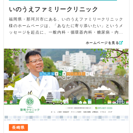
いのうえファミリークリニック
福岡県・那珂川市にある、いのうえファミリークリニック
様のホームページは、「あなたに寄り添いたい」というメ
ッセージを起点に、一般内科・循環器内科・糖尿病・内分
泌内科・呼吸器内科を幅広く担う地域密着型クリニックと
ホームページを見る
しての姿勢を明確に伝えることを重視して設計しました。
人口増加と発展が進む那珂川という地域性を踏まえ、循環
器・救急医療で培われた専門性を軸に、予防医療、小児医
療、在宅医療、看取りまで関わる“人生に寄り添う医療”を
ストーリーとして丁寧に言語化しています。
デザイン面では、ほのぼのとした街並みと動く新幹線の演
出を取り入れ、成長するまちの将来性と日常の温かさを同
時に表現しました。やさしいタッチのイラストで、丘や海
といった壮大な自然を描き、内科クリニックとしての安心
感と親しみやすさを視覚的に訴求しています。トップでは
院長・受付・院内外観の写真を配置し、「人」が見える構
成としました。
コンテンツ面では、診療案内に吹き出しとビジュアルを組
長崎県
み合わせ、循環器・糖尿病・呼吸器といった専門領域も直