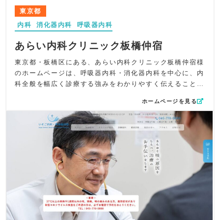
般内科・呼吸器内科の診療内容が直感的に理解できるよう
東京都
工夫。専門性を感じつつも読みやすい、安心感のある情報
内科
消化器内科
呼吸器内科
設計を心がけました。
UI/UXでは、サイドタブに24時間WEB予約を固定し、来院
あらい内科クリニック板橋仲宿
までの導線を最短化。院内外を横スクロールで見せる構造
にすることで、視覚的な見やすさと回遊性も高めていま
東京都・板橋区にある、あらい内科クリニック板橋仲宿様
す。
のホームページは、呼吸器内科・消化器内科を中心に、内
SEO対策としては、「尼崎市 呼吸器内科」「立花駅 内科」
科全般を幅広く診療する強みをわかりやすく伝えることを
「咳 症状」など地域名×症状・診療科キーワードをメタ情
重視しながら制作しました。院長による気管支喘息・アレ
ホームページを見る
報に最適化。呼吸器専門として訴求したい症状（咳・痰・
ルギー疾患・睡眠時無呼吸症候群・肺炎などの豊富な臨床
息切れ・喘息）と、一般内科として幅広く対応する姿勢を
経験と、副院長の専門である消化器内科の知見を、患者様
バランスよく盛り込み、検索ユーザーの意図に寄り添う構
に安心していただけるよう丁寧な構成で表現しています。
造としました。
特に"気管支喘息の専門性"と"苦痛の少ない経鼻内視鏡"と
全体として、一般内科・呼吸器内科としての確かな専門性
いう二本柱が自然に伝わる導線づくりを大切にしました。
と、患者様に寄り添う柔らかな雰囲気を、デザイン・文
デザインでは、院内のウッド調インテリアを反映したベー
章・導線すべてで丁寧に表現したホームページに仕上がっ
ジュ・ブラウンの落ち着いた配色を基調に、ロゴにも使用
ています。
されている淡いグリーンをアクセントとして配置。優しく
柔らかなビジュアルで、初めての方でも安心感を抱ける雰
囲気を演出しました。「こんな症状はありませんか？」の
セクションでは、呼吸器・消化器・アレルギーなど科目ご