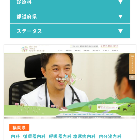
診療科
都道府県
ステータス
福岡県
内科
循環器内科
呼吸器内科
糖尿病内科
内分泌内科