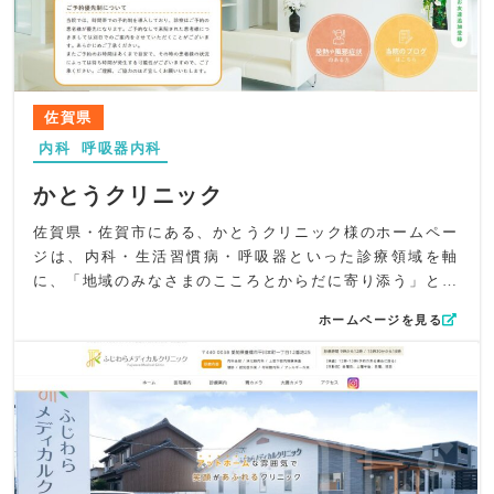
入を視覚的にわかりやすく訴求しました。装飾はシンプル
全体として、ますだ春日部クリニック様が持つ「総合力の
に抑えつつも、柔らかい印象を損なわないよう細部の余白
高い内科」そして「呼吸器内科としての専門性」を視覚と
や色調に配慮しています。
情報の両面からわかりやすく表現したホームページとなっ
コンテンツ面では、特に「咳の診療」に注力している点を
ています。地域の皆さまが気軽に相談できる、頼れる医療
トップページで大きく訴求。「こんな咳の症状ありません
佐賀県
機関としての魅力がしっかり伝わる設計です。
か？」といった症状別アプローチにより、ユーザーが自身
内科
呼吸器内科
の悩みに自然に気づき、必要な情報にすぐにたどり着ける
よう構成しました。また、院長紹介では地元への想いとこ
かとうクリニック
れまでの経験を丁寧に掲載し、地域に根ざしたクリニック
であることを印象づけています。
佐賀県・佐賀市にある、かとうクリニック様のホームペー
UI/UXの観点では、LINE・ウェブ予約への導線を固定サイ
ジは、内科・生活習慣病・呼吸器といった診療領域を軸
ドタブで常時表示し、迷わずアクセスできる工夫を採用。
に、「地域のみなさまのこころとからだに寄り添う」とい
アイコン入りの分かりやすいボタン配置により、スマート
う理念を最大限に伝える設計を大切にしました。高齢化に
ホームページを見る
フォンでもストレスなく操作できる動線設計を実現してい
伴い増加するCOPD・肺炎、アレルギー疾患の拡大、そし
ます。必要な情報に直感的にたどり着ける“やさしいサイト
て地域のかかりつけ医としての役割。そのすべてにが自然
体験”を重視しました。
と伝わるよう、デザインと情報設計に工夫を凝らしまし
SEO対策としては、「総合内科」「呼吸器内科」「粕屋
た。
町」「原町駅」などの地域・診療キーワードを自然な文章
デザイン面でこだわったポイント は、既存の像をモチーフ
の中に丁寧に組み込み、検索意図との一致度を高めていま
としたロゴを尊重しつつ、落ち着いたベージュと丸みのあ
す。総合内科専門医・呼吸器専門医・アレルギー専門医が
る書体を活かして温かさと親しみやすさが引き立つよう全
在籍する強みを明確に打ち出し、専門性の高さと地域医療