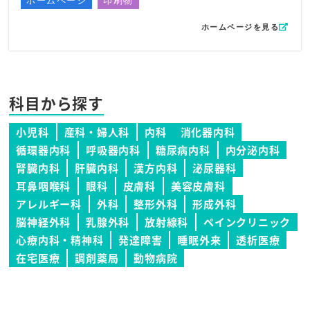
ホームページ
印刷物
ホームページを見る
科目から探す
小児科
産科・婦人科
内科
消化器内科
循環器内科
呼吸器内科
糖尿病内科
内分泌内科
腎臓内科
肝臓内科
漢方内科
泌尿器科
耳鼻咽喉科
眼科
皮膚科
美容皮膚科
アレルギー科
外科
整形外科
形成外科
脳神経外科
乳腺外科
放射線科
ペインクリニック
心療内科・精神科
発達障害
睡眠外来
透析医療
在宅医療
調剤薬局
動物病院