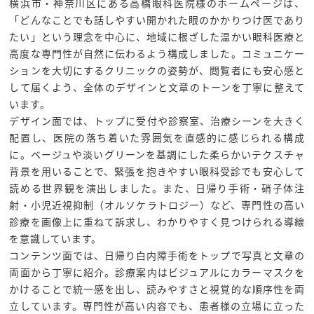
横浜市・神奈川区にある高橋眼科医院様のホームページは、
「どんなことでも話しやすい開かれた眼のかかりつけ医であり
たい」という理念を中心に、地域に根ざした温かい眼科医療と
高度な専門性が自然に伝わるよう構成しました。コミュニケー
ションを大切にするクリニックの姿勢が、閲覧者にも安心感と
して届くよう、全体のデザインと文章のトーンを丁寧に整えて
います。
デザイン面では、トップに受付や診察室、治療シーンを大きく
配置し、医院の落ち着いた雰囲気を直感的に感じられる構成
に。ベージュや淡いグリーンを基調にした柔らかいテクスチャ
背景を用いることで、緊張を抱きやすい眼科受診でも安心して
読める世界観を演出しました。また、日帰り手術・硝子体注
射・小児近視抑制（オルソケラトロジー）など、専門性の高い
診療を画像上に重ねて訴求し、わかりやすく見つけられる導線
を意識しています。
コンテンツ面では、日帰り白内障手術をトップで写真と文章の
両面から丁寧に紹介。診療案内はビジュアルにカラーマスクを
かけることで統一感を出し、読みやすさと視覚的な順序性を両
立しています。専門性が高い内容でも、患者様の立場に立った