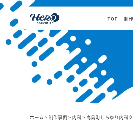
TOP
制
ホーム
>
制作事例
>
内科
>
高島町しらゆり内科ク