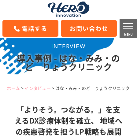
電話する
お問い合わせ
MENU
INTERVIEW
導入事例 - はな・みみ・の
ど りょうクリニック
ホーム
>
インタビュー
>
はな・みみ・のど りょうクリニック
「よりそう。つながる。」を支
えるDX診療体制を確立、 地域へ
の疾患啓発を担うLP戦略も展開