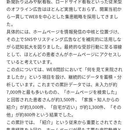
新聞折り込みや駅看板、ロードサイド看板といった従来型
のオフライン広告はほとんど実施しておらず、開業当初か
ら一貫してWEBを中心とした集患戦略を採用してきまし
た。
具体的には、ホームページを情報発信の中核と位置づけ、
その上でSNSやリスティング広告などを補完的に活用しな
がら認知拡大を図りました。最終的な受診行動に至る導線
として、ほとんどの患者さんがホームページにアクセスし
ていると考えています。
この点については、WEB問診において「何を見て来院され
ましたか」という項目を設け、継続的にデータを蓄積・分
析しています。これまでの累計データでは、未入力が約
7,000件と最も多いものの、「ホームページを検索した」
と回答された患者さんが約3,500件、「家族・知人からの
紹介」が約3,000件、「自宅が近い」が約1,300件、「その
他」が約800件という結果でした。
この累計では、「紹介」という従来から重要とされてきた
集患経路を上回り、ホームページが最も主要な来院動機と